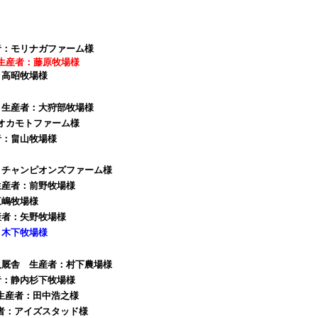
者：モリナガファーム様
生産者：藤原牧場様
：高昭牧場様
 生産者：大狩部牧場様
：オカモトファーム様
者：畠山牧場様
：チャンピオンズファーム様
生産者：前野牧場様
三嶋牧場様
産者：矢野牧場様
：木下牧場様
知人厩舎 生産者：村下農場様
者：静内杉下牧場様
 生産者：田中浩之様
者：アイズスタッド様