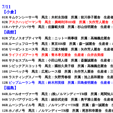
7/11
【小倉】
01R キムケンシーサー号 馬主：木村永浩様 所属：前川恭子厩舎 生産
02R
アスクハッピーマン号 馬主：廣崎利洋HD様 所属：矢作芳人厩舎 
11R ハヤテノツバサ号 馬主：佐藤範夫様 所属：杉山佳明厩舎 生産者
【函館】
02R ブエノスオプティマ号 馬主：ニットー商事様 所属：高橋義忠厩舎
03R ルージュフローラ号 馬主：東京HR様 所属：森一誠厩舎 生産者
05R リーゼントエース号 馬主：三浦大輔様 所属：矢作芳人厩舎 生産
05R
ライフイズアート号 所属：青木孝文厩舎 生産者：白井吉美様
06R サクセスブルー号 馬主：小田山明人様 所属：斎藤誠厩舎 生産者
08R シビックアスコット号 馬主：國枝久美子様 所属：高橋義忠厩舎 
10R ジーベック号 馬主：広尾レース様 所属：矢作芳人厩舎 生産者：
10R ラスティングスノー号 馬主：矢野秀春様 所属：池上昌和厩舎 生
12R
ビップムーラン号 馬主：鈴木邦英様 所属：田島俊明厩舎 生産者
【福島】
04R ルールオーヴァー号 馬主：(株)ノルマンディーTR様 所属：尾関
04R ツクバアヴァロン号 馬主：細谷武史様 所属：奥平雅士厩舎 生産
06R ムーングレイル号 馬主：ノルマンディーTR様 所属：森一誠厩舎
12R
ホノボノ号 馬主：ノルマンディーTR様 所属：尾形和幸厩舎 生産