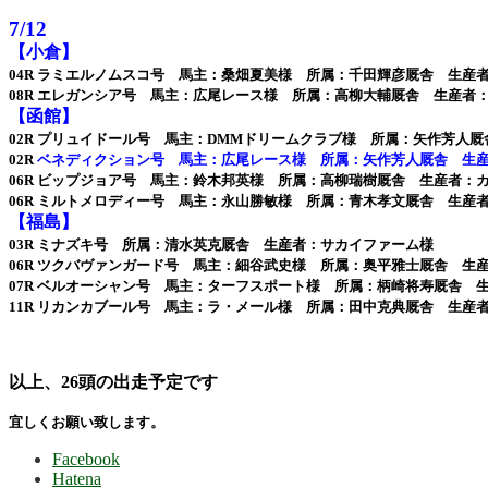
7/12
【小倉】
04R ラミエルノムスコ号 馬主：桑畑夏美様 所属：千田輝彦厩舎 生産
08R エレガンシア号 馬主：広尾レース様 所属：高柳大輔厩舎 生産者
【函館】
02R プリュイドール号 馬主：DMMドリームクラブ様 所属：矢作芳人
02R
ベネディクション号 馬主：広尾レース様 所属：矢作芳人厩舎 生
06R ビップジョア号 馬主：鈴木邦英様 所属：高柳瑞樹厩舎 生産者：
06R ミルトメロディー号 馬主：永山勝敏様 所属：青木孝文厩舎 生産
【福島】
03R ミナズキ号 所属：清水英克厩舎 生産者：サカイファーム様
06R ツクバヴァンガード号 馬主：細谷武史様 所属：奥平雅士厩舎 生
07R ベルオーシャン号 馬主：ターフスポート様 所属：柄崎将寿厩舎 
11R リカンカブール号 馬主：ラ・メール様 所属：田中克典厩舎 生産
以上、26
頭の出走予定です
宜しくお願い致します。
Facebook
Hatena