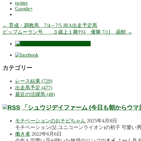
twitter
Google+
←
育成・調教馬 7/4～7/5 JRA出走予定馬
ビップムーラン号 ３歳上１勝ｸﾗｽ 優勝 7/11 函館
→
カテゴリー
レース結果 (729)
出走馬予定 (477)
最近の活躍馬 (48)
「シュウジデイファーム (今日も朝からウマ
モチベーションのおチビちゃん
2025年4月8日
モチベーション(父.ユニコーンライオン)の初子 可愛い
働き者
2022年6月6日
今年も可愛い花が咲いた牧場のリンゴの木🍎 よ〜く見る