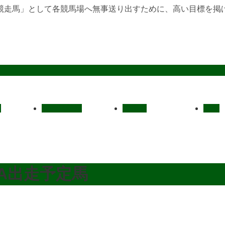
競走馬」として各競馬場へ無事送り出すために、高い目標を掲
定
レース結果
ご挨拶
概要
JRA出走予定馬