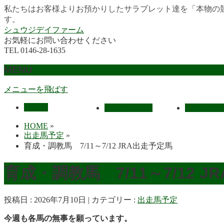
私たちはお客様よりお預かりしたサラブレット達を「本物の
す。
シュウジデイファーム
お気軽にお問い合わせください
TEL 0146-28-1635
MENU
メニューを飛ばす
HOME
最近の活躍馬
出走馬予
HOME
»
出走馬予定
»
育成・調教馬 7/11～7/12 JRA出走予定馬
育成・調教馬 7/11～7/12 
投稿日 : 2026年7月10日
カテゴリー :
出走馬予定
今週も各馬の無事を願っています。