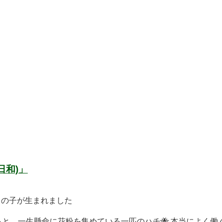
日和)」
男の子が生まれました
と、一生懸命に花粉を集めている一匹のハチ🐝 本当によく働く 