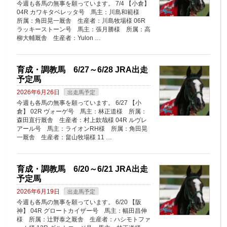
今週も各馬の無事を願っています。 7/4 【小倉】
04R カワキタベレッタ号 馬主：川島和範様
所属：角田晃一厩舎 生産者：川島牧場様 06R
ラッキーストーン号 馬主：張月勝様 所属：高
柳大輔厩舎 生産者：Yulon …
育成・調教馬 6/27～6/28 JRA出走
予定馬
2026年6月26日
出走馬予定
今週も各馬の無事を願っています。 6/27 【小
倉】 02R ヴォーゲ号 馬主：林正道様 所属：
森田直行厩舎 生産者：村上欽哉様 04R ルヴレ
アール号 馬主：ライオンRH様 所属：角田晃
一厩舎 生産者：畠山牧場様 11 …
育成・調教馬 6/20～6/21 JRA出走
予定馬
2026年6月19日
出走馬予定
今週も各馬の無事を願っています。 6/20 【阪
神】 04R グロートカイザー号 馬主：幅田昌伸
様 所属：辻野泰之厩舎 生産者：ハシモトファ