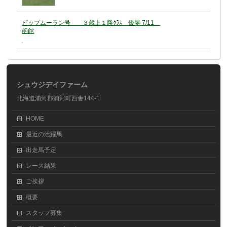
ビップムーラン号 ３歳上１勝ｸﾗｽ 優勝 7/11
函館
シュウジデイファーム
北海道浦河郡浦河町西舎144-1
HOME
最近の活躍馬
出走馬予定
レース結果
ご挨拶
概要
スタッフ募集