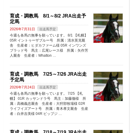
育成・調教馬 8/1～8/2 JRA出走予
定馬
2026年7月31日
出走馬予定
今週も各馬の無事を願っています。 8/1 【札幌】
05R イントゥーザブルー号 所属：清水英克厩
舎 生産者：ヒダカファーム様 05R インワンズ
ブラッド号 馬主：広尾レース様 所属：矢作芳
人厩舎 生産者：Whatton …
育成・調教馬 7/25～7/26 JRA出走
予定馬
2026年7月24日
出走馬予定
今週も各馬の無事を願っています。 7/25 【札
幌】 01R カッサンドラ号 馬主：加藤徹様 所
属：高橋義忠厩舎 生産者：大狩部牧場様 02R
ライフイズアート号 所属：青木孝文厩舎 生産
者：白井吉美様 04R ビップジ …
育成・調教馬 7/18～7/19 JRA出走