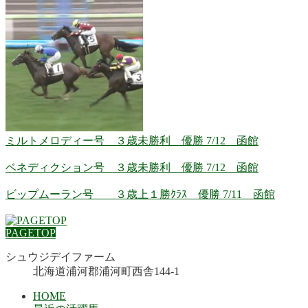
ミルトメロディー号 ３歳未勝利 優勝 7/12 函館
ベネディクション号 ３歳未勝利 優勝 7/12 函館
ビップムーラン号 ３歳上１勝ｸﾗｽ 優勝 7/11 函館
PAGETOP
シュウジデイファーム
北海道浦河郡浦河町西舎144-1
HOME