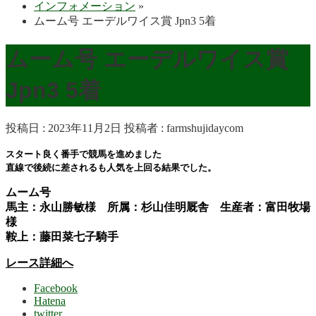
インフォメーション
»
ムーム号 エーデルワイス賞 Jpn3 5着
ムーム号 エーデルワイス賞
Jpn3 5着
投稿日 : 2023年11月2日
投稿者 :
farmshujidaycom
スタート良く番手で競馬を進めました
直線で後続に差されるも人気を上回る結果でした。
ムーム号
馬主：永山勝敏様 所属：杉山佳明厩舎 生産者：富田牧場
様
鞍上：藤田菜七子騎手
レース詳細へ
Facebook
Hatena
twitter