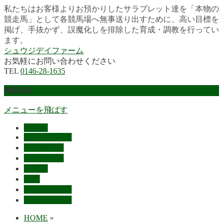
私たちはお客様よりお預かりしたサラブレット達を「本物の
競走馬」として各競馬場へ無事送り出すために、高い目標を
掲げ、手抜かず、誤魔化しを排除した育成・調教を行ってい
ます。
シュウジデイファーム
お気軽にお問い合わせください
TEL
0146-28-1635
MENU
メニューを飛ばす
HOME
最近の活躍馬
出走馬予定
レース結果
ご挨拶
概要
スタッフ募集
お問い合わせ
HOME
»