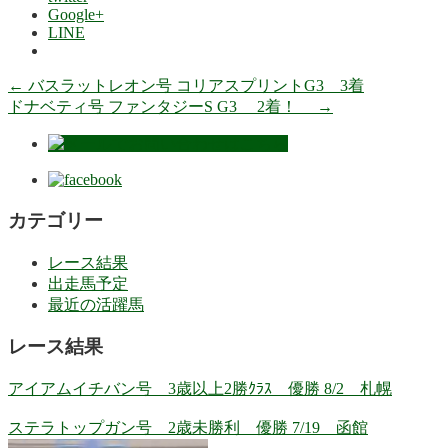
Google+
LINE
←
バスラットレオン号 コリアスプリントG3 3着
ドナベティ号 ファンタジーS G3 2着！
→
カテゴリー
レース結果
出走馬予定
最近の活躍馬
レース結果
アイアムイチバン号 3歳以上2勝ｸﾗｽ 優勝 8/2 札幌
ステラトップガン号 2歳未勝利 優勝 7/19 函館