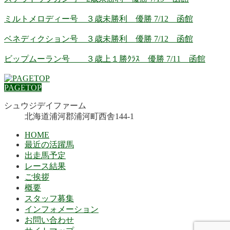
ミルトメロディー号 ３歳未勝利 優勝 7/12 函館
ベネディクション号 ３歳未勝利 優勝 7/12 函館
ビップムーラン号 ３歳上１勝ｸﾗｽ 優勝 7/11 函館
PAGETOP
シュウジデイファーム
北海道浦河郡浦河町西舎144-1
HOME
最近の活躍馬
出走馬予定
レース結果
ご挨拶
概要
スタッフ募集
インフォメーション
お問い合わせ