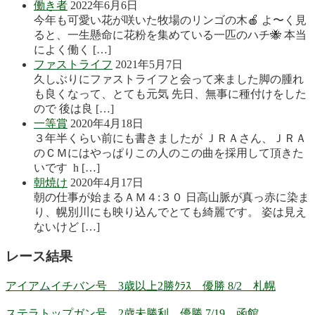
働き者
2022年6月6日
今年も可愛い花が咲いた牧場のリンゴの木🍎 よ〜く見
ると、一生懸命に花粉を集めている一匹のハチ🐝 本当
によく働く […]
ファストライフ
2021年5月7日
久しぶりにファストライフと会って来ました脚の腫れ
も良くなって、とても元気 先日、無事に種付けをした
ので 後は良 […]
一等賞
2020年4月18日
３年半くらい前にも書きましたが ＪＲＡさん、ＪＲＡ
のＣＭにはやっぱりこの人のこの曲を採用して頂きた
いです h […]
朝焼け
2020年4月17日
朝の仕事が始まるＡＭ４:３０ 日高山脈が真っ赤に染ま
り、幌別川にも映り込んでとても綺麗です。 姿は見え
ないけど […]
レース結果
アイアムイチバン号 3歳以上2勝ｸﾗｽ 優勝 8/2 札幌
ステラトップガン号 2歳未勝利 優勝 7/19 函館