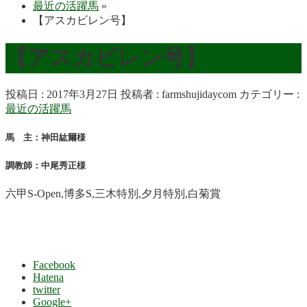
最近の活躍馬
»
【アスカビレン号】
【アスカビレン号】
投稿日 : 2017年3月27日
投稿者 :
farmshujidaycom
カテゴリー :
最近の活躍馬
馬 主：神田紘爾様
調教師：中尾秀正様
六甲S-Open,博多S,三木特別,夕月特別,白菊賞
Facebook
Hatena
twitter
Google+