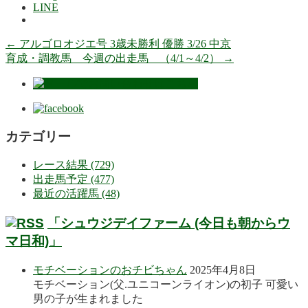
LINE
←
アルゴロオジエ号 3歳未勝利 優勝 3/26 中京
育成・調教馬 今週の出走馬 （4/1～4/2）
→
カテゴリー
レース結果 (729)
出走馬予定 (477)
最近の活躍馬 (48)
「シュウジデイファーム (今日も朝からウ
マ日和)」
モチベーションのおチビちゃん
2025年4月8日
モチベーション(父.ユニコーンライオン)の初子 可愛い
男の子が生まれました