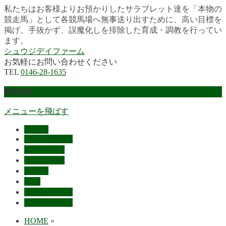
私たちはお客様よりお預かりしたサラブレット達を「本物の
競走馬」として各競馬場へ無事送り出すために、高い目標を
掲げ、手抜かず、誤魔化しを排除した育成・調教を行ってい
ます。
シュウジデイファーム
お気軽にお問い合わせください
TEL
0146-28-1635
MENU
メニューを飛ばす
HOME
最近の活躍馬
出走馬予定
レース結果
ご挨拶
概要
スタッフ募集
お問い合わせ
HOME
»