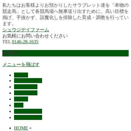
私たちはお客様よりお預かりしたサラブレット達を「本物の
競走馬」として各競馬場へ無事送り出すために、高い目標を
掲げ、手抜かず、誤魔化しを排除した育成・調教を行ってい
ます。
シュウジデイファーム
お気軽にお問い合わせください
TEL
0146-28-1635
MENU
メニューを飛ばす
HOME
最近の活躍馬
出走馬予定
レース結果
ご挨拶
概要
スタッフ募集
お問い合わせ
HOME
»