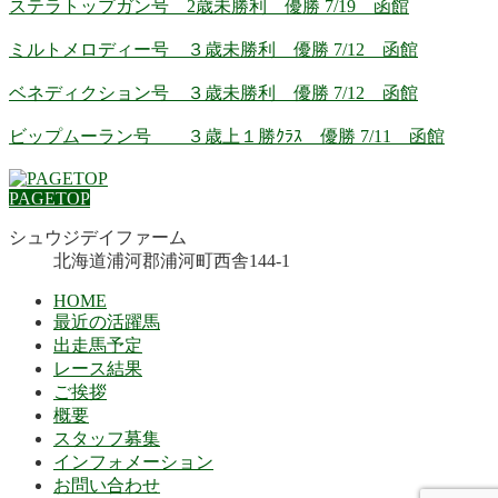
ステラトップガン号 2歳未勝利 優勝 7/19 函館
ミルトメロディー号 ３歳未勝利 優勝 7/12 函館
ベネディクション号 ３歳未勝利 優勝 7/12 函館
ビップムーラン号 ３歳上１勝ｸﾗｽ 優勝 7/11 函館
PAGETOP
シュウジデイファーム
北海道浦河郡浦河町西舎144-1
HOME
最近の活躍馬
出走馬予定
レース結果
ご挨拶
概要
スタッフ募集
インフォメーション
お問い合わせ