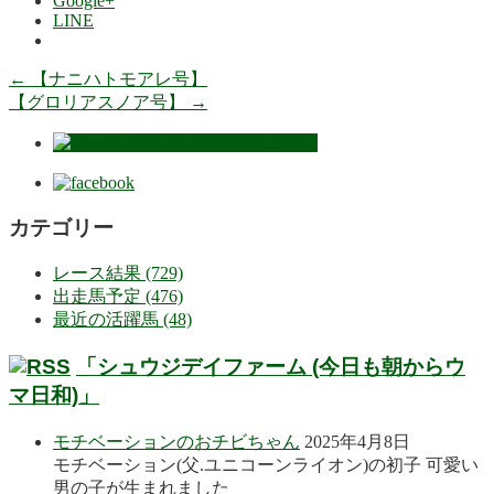
Google+
LINE
←
【ナニハトモアレ号】
【グロリアスノア号】
→
カテゴリー
レース結果 (729)
出走馬予定 (476)
最近の活躍馬 (48)
「シュウジデイファーム (今日も朝からウ
マ日和)」
モチベーションのおチビちゃん
2025年4月8日
モチベーション(父.ユニコーンライオン)の初子 可愛い
男の子が生まれました