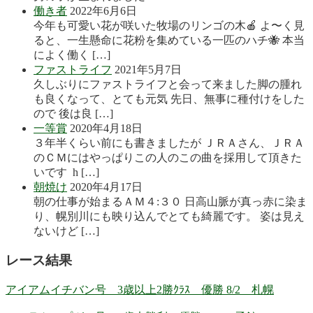
働き者
2022年6月6日
今年も可愛い花が咲いた牧場のリンゴの木🍎 よ〜く見
ると、一生懸命に花粉を集めている一匹のハチ🐝 本当
によく働く […]
ファストライフ
2021年5月7日
久しぶりにファストライフと会って来ました脚の腫れ
も良くなって、とても元気 先日、無事に種付けをした
ので 後は良 […]
一等賞
2020年4月18日
３年半くらい前にも書きましたが ＪＲＡさん、ＪＲＡ
のＣＭにはやっぱりこの人のこの曲を採用して頂きた
いです h […]
朝焼け
2020年4月17日
朝の仕事が始まるＡＭ４:３０ 日高山脈が真っ赤に染ま
り、幌別川にも映り込んでとても綺麗です。 姿は見え
ないけど […]
レース結果
アイアムイチバン号 3歳以上2勝ｸﾗｽ 優勝 8/2 札幌