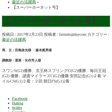
最近の活躍馬
»
【スーパーホーネット号】
【スーパーホーネット号】
投稿日 : 2017年2月23日
投稿者 :
farmshujidaycom
カテゴリー :
最近の活躍馬
馬 主：田島政光様 ・森本悳男様
調教師：栗東・矢作芳人様
スワンS(G2)優勝、京王杯スプリングC(G2)優勝、毎日王冠
(G2) 優勝、讀賣マイラーズC(G2)優勝 安田記念(G1)２着 マ
イルCS(G1)２着：２回 朝日FS(G1)2着
Facebook
Hatena
twitter