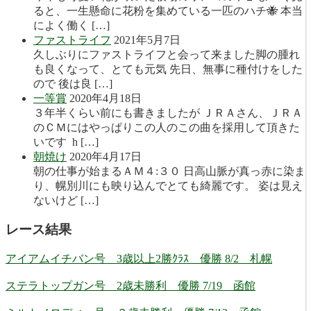
ると、一生懸命に花粉を集めている一匹のハチ🐝 本当
によく働く […]
ファストライフ
2021年5月7日
久しぶりにファストライフと会って来ました脚の腫れ
も良くなって、とても元気 先日、無事に種付けをした
ので 後は良 […]
一等賞
2020年4月18日
３年半くらい前にも書きましたが ＪＲＡさん、ＪＲＡ
のＣＭにはやっぱりこの人のこの曲を採用して頂きた
いです h […]
朝焼け
2020年4月17日
朝の仕事が始まるＡＭ４:３０ 日高山脈が真っ赤に染ま
り、幌別川にも映り込んでとても綺麗です。 姿は見え
ないけど […]
レース結果
アイアムイチバン号 3歳以上2勝ｸﾗｽ 優勝 8/2 札幌
ステラトップガン号 2歳未勝利 優勝 7/19 函館