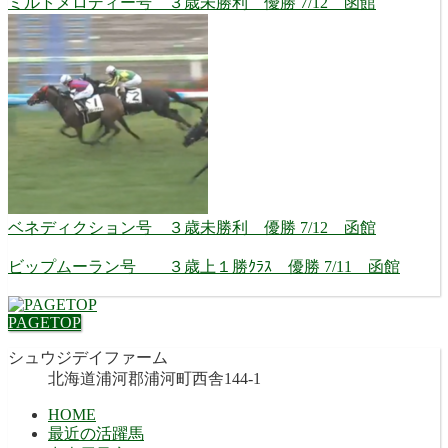
ミルトメロディー号 ３歳未勝利 優勝 7/12 函館
ベネディクション号 ３歳未勝利 優勝 7/12 函館
ビップムーラン号 ３歳上１勝ｸﾗｽ 優勝 7/11 函館
PAGETOP
シュウジデイファーム
北海道浦河郡浦河町西舎144-1
HOME
最近の活躍馬