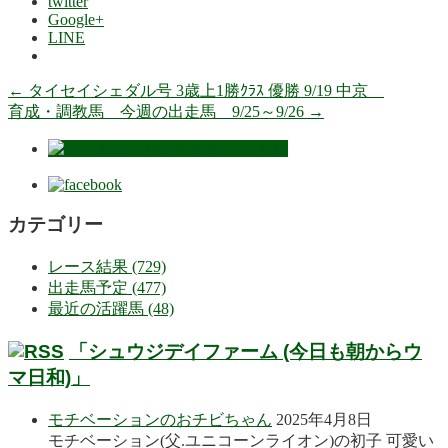
twitter
Google+
LINE
←
タイセイシェダル号 3歳上1勝ｸﾗｽ 優勝 9/19 中京
育成・調教馬 今週の出走馬 9/25～9/26
→
カテゴリー
レース結果 (729)
出走馬予定 (477)
最近の活躍馬 (48)
「シュウジデイファーム (今日も朝からウ
マ日和)」
モチベーションのおチビちゃん
2025年4月8日
モチベーション(父.ユニコーンライオン)の初子 可愛い