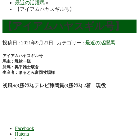
最近の活躍馬
»
【アイアムハヤスギル号】
【アイアムハヤスギル号】
投稿日 : 2021年9月21日
カテゴリー :
最近の活躍馬
アイアムハヤスギル号
馬主：堀紘一様
所属：奥平雅士厩舎
生産者：まるとみ富岡牧場様
初風S(3勝ｸﾗｽ),テレビ静岡賞(3勝ｸﾗｽ) 2着 現役
Facebook
Hatena