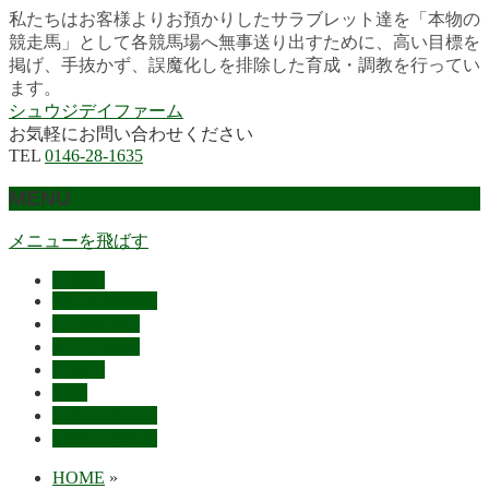
私たちはお客様よりお預かりしたサラブレット達を「本物の
競走馬」として各競馬場へ無事送り出すために、高い目標を
掲げ、手抜かず、誤魔化しを排除した育成・調教を行ってい
ます。
シュウジデイファーム
お気軽にお問い合わせください
TEL
0146-28-1635
MENU
メニューを飛ばす
HOME
最近の活躍馬
出走馬予定
レース結果
ご挨拶
概要
スタッフ募集
お問い合わせ
HOME
»