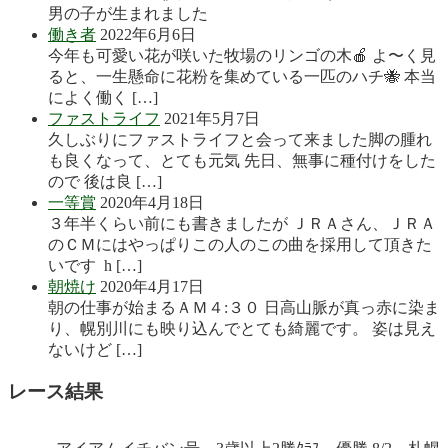
男の子が生まれました
働き者
2022年6月6日
今年も可愛い花が咲いた牧場のリンゴの木🍎 よ〜く見
ると、一生懸命に花粉を集めている一匹のハチ🐝 本当
によく働く […]
ファストライフ
2021年5月7日
久しぶりにファストライフと会って来ました脚の腫れ
も良くなって、とても元気 先日、無事に種付けをした
ので 後は良 […]
一等賞
2020年4月18日
３年半くらい前にも書きましたが ＪＲＡさん、ＪＲＡ
のＣＭにはやっぱりこの人のこの曲を採用して頂きた
いです h […]
朝焼け
2020年4月17日
朝の仕事が始まるＡＭ４:３０ 日高山脈が真っ赤に染ま
り、幌別川にも映り込んでとても綺麗です。 姿は見え
ないけど […]
レース結果