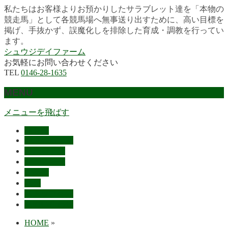
私たちはお客様よりお預かりしたサラブレット達を「本物の
競走馬」として各競馬場へ無事送り出すために、高い目標を
掲げ、手抜かず、誤魔化しを排除した育成・調教を行ってい
ます。
シュウジデイファーム
お気軽にお問い合わせください
TEL
0146-28-1635
MENU
メニューを飛ばす
HOME
最近の活躍馬
出走馬予定
レース結果
ご挨拶
概要
スタッフ募集
お問い合わせ
HOME
»