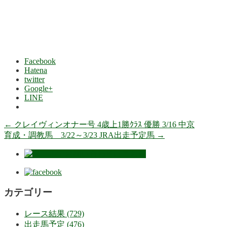
Facebook
Hatena
twitter
Google+
LINE
←
クレイヴィンオナー号 4歳上1勝ｸﾗｽ 優勝 3/16 中京
育成・調教馬 3/22～3/23 JRA出走予定馬
→
カテゴリー
レース結果 (729)
出走馬予定 (476)