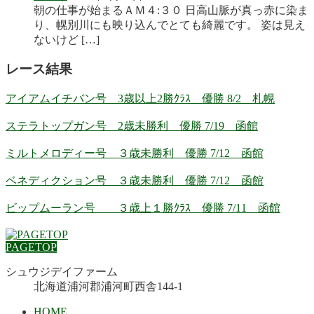
朝の仕事が始まるＡＭ４:３０ 日高山脈が真っ赤に染ま
り、幌別川にも映り込んでとても綺麗です。 姿は見え
ないけど […]
レース結果
アイアムイチバン号 3歳以上2勝ｸﾗｽ 優勝 8/2 札幌
ステラトップガン号 2歳未勝利 優勝 7/19 函館
ミルトメロディー号 ３歳未勝利 優勝 7/12 函館
ベネディクション号 ３歳未勝利 優勝 7/12 函館
ビップムーラン号 ３歳上１勝ｸﾗｽ 優勝 7/11 函館
PAGETOP
シュウジデイファーム
北海道浦河郡浦河町西舎144-1
HOME