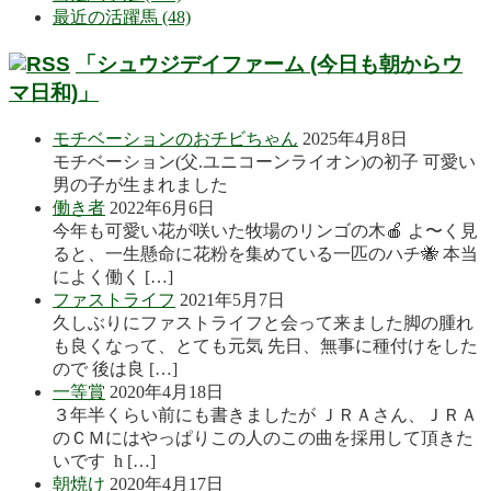
最近の活躍馬 (48)
「シュウジデイファーム (今日も朝からウ
マ日和)」
モチベーションのおチビちゃん
2025年4月8日
モチベーション(父.ユニコーンライオン)の初子 可愛い
男の子が生まれました
働き者
2022年6月6日
今年も可愛い花が咲いた牧場のリンゴの木🍎 よ〜く見
ると、一生懸命に花粉を集めている一匹のハチ🐝 本当
によく働く […]
ファストライフ
2021年5月7日
久しぶりにファストライフと会って来ました脚の腫れ
も良くなって、とても元気 先日、無事に種付けをした
ので 後は良 […]
一等賞
2020年4月18日
３年半くらい前にも書きましたが ＪＲＡさん、ＪＲＡ
のＣＭにはやっぱりこの人のこの曲を採用して頂きた
いです h […]
朝焼け
2020年4月17日