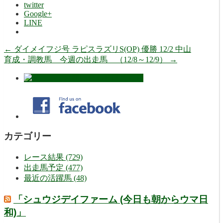
twitter
Google+
LINE
←
ダイメイフジ号 ラピスラズリS(OP) 優勝 12/2 中山
育成・調教馬 今週の出走馬 （12/8～12/9）
→
カテゴリー
レース結果 (729)
出走馬予定 (477)
最近の活躍馬 (48)
「シュウジデイファーム (今日も朝からウマ日
和)」