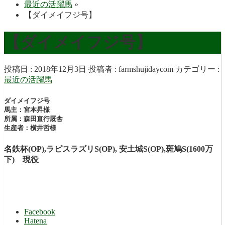
最近の活躍馬
»
【ダイメイフジ号】
【ダイメイフジ号】
投稿日 : 2018年12月3日
投稿者 :
farmshujidaycom
カテゴリー :
最近の活躍馬
ダイメイフジ号
馬主：宮本昇様
所属：森田直行厩舎
生産者：横井哲様
名鉄杯(OP),ラピスラズリS(OP), 安土城S(OP),斑鳩S(1600万
下) 現役
Facebook
Hatena