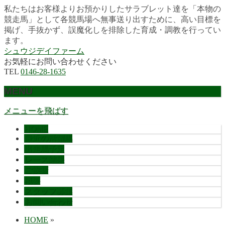
私たちはお客様よりお預かりしたサラブレット達を「本物の
競走馬」として各競馬場へ無事送り出すために、高い目標を
掲げ、手抜かず、誤魔化しを排除した育成・調教を行ってい
ます。
シュウジデイファーム
お気軽にお問い合わせください
TEL
0146-28-1635
MENU
メニューを飛ばす
HOME
最近の活躍馬
出走馬予定
レース結果
ご挨拶
概要
スタッフ募集
お問い合わせ
HOME
»