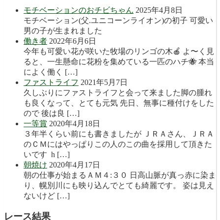
モチベーションのおチビちゃん
2025年4月8日
モチベーション(父.ユニコーンライオン)の初子 可愛い
男の子が生まれました
働き者
2022年6月6日
今年も可愛い花が咲いた牧場のリンゴの木🍎 よ〜く見
ると、一生懸命に花粉を集めている一匹のハチ🐝 本当
によく働く […]
ファストライフ
2021年5月7日
久しぶりにファストライフと会って来ました脚の腫れ
も良くなって、とても元気 先日、無事に種付けをした
ので 後は良 […]
一等賞
2020年4月18日
３年半くらい前にも書きましたが ＪＲＡさん、ＪＲＡ
のＣＭにはやっぱりこの人のこの曲を採用して頂きた
いです h […]
朝焼け
2020年4月17日
朝の仕事が始まるＡＭ４:３０ 日高山脈が真っ赤に染ま
り、幌別川にも映り込んでとても綺麗です。 姿は見え
ないけど […]
レース結果