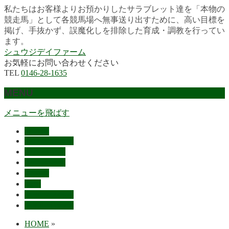
私たちはお客様よりお預かりしたサラブレット達を「本物の
競走馬」として各競馬場へ無事送り出すために、高い目標を
掲げ、手抜かず、誤魔化しを排除した育成・調教を行ってい
ます。
シュウジデイファーム
お気軽にお問い合わせください
TEL
0146-28-1635
MENU
メニューを飛ばす
HOME
最近の活躍馬
出走馬予定
レース結果
ご挨拶
概要
スタッフ募集
お問い合わせ
HOME
»