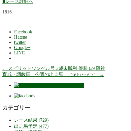
■レース詳細へ
1816
Facebook
Hatena
twitter
Google+
LINE
←
スピリットワンベル号 3歳未勝利 優勝 6/9 阪神
育成・調教馬 今週の出走馬 （6/16～6/17）
→
カテゴリー
レース結果 (729)
出走馬予定 (477)