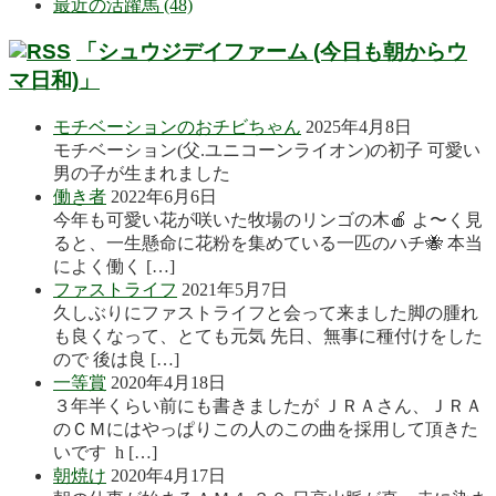
最近の活躍馬 (48)
「シュウジデイファーム (今日も朝からウ
マ日和)」
モチベーションのおチビちゃん
2025年4月8日
モチベーション(父.ユニコーンライオン)の初子 可愛い
男の子が生まれました
働き者
2022年6月6日
今年も可愛い花が咲いた牧場のリンゴの木🍎 よ〜く見
ると、一生懸命に花粉を集めている一匹のハチ🐝 本当
によく働く […]
ファストライフ
2021年5月7日
久しぶりにファストライフと会って来ました脚の腫れ
も良くなって、とても元気 先日、無事に種付けをした
ので 後は良 […]
一等賞
2020年4月18日
３年半くらい前にも書きましたが ＪＲＡさん、ＪＲＡ
のＣＭにはやっぱりこの人のこの曲を採用して頂きた
いです h […]
朝焼け
2020年4月17日