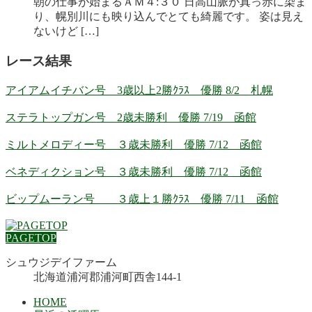
朝の仕事が始まるＡＭ４:３０ 日高山脈が真っ赤に染ま
り、幌別川にも映り込んでとても綺麗です。 姿は見え
ないけど […]
レース結果
アイアムイチバン号 3歳以上2勝ｸﾗｽ 優勝 8/2 札幌
ステラトップガン号 2歳未勝利 優勝 7/19 函館
ミルトメロディー号 ３歳未勝利 優勝 7/12 函館
ベネディクション号 ３歳未勝利 優勝 7/12 函館
ビップムーラン号 ３歳上１勝ｸﾗｽ 優勝 7/11 函館
PAGETOP
シュウジデイファーム
北海道浦河郡浦河町西舎144-1
HOME