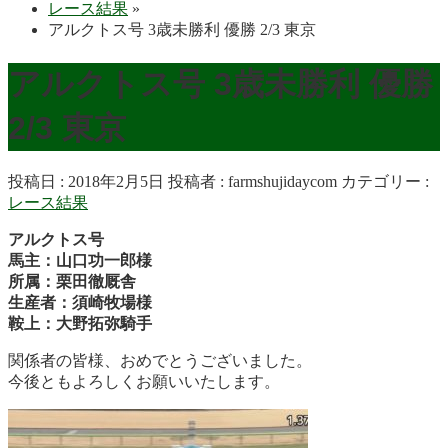
レース結果
»
アルクトス号 3歳未勝利 優勝 2/3 東京
アルクトス号 3歳未勝利 優勝
2/3 東京
投稿日 : 2018年2月5日
投稿者 :
farmshujidaycom
カテゴリー :
レース結果
アルクトス号
馬主：山口功一郎様
所属：栗田徹厩舎
生産者：須崎牧場様
鞍上：大野拓弥騎手
関係者の皆様、おめでとうございました。
今後ともよろしくお願いいたします。