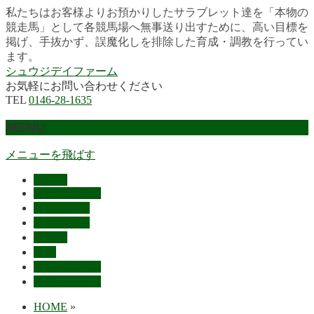
私たちはお客様よりお預かりしたサラブレット達を「本物の
競走馬」として各競馬場へ無事送り出すために、高い目標を
掲げ、手抜かず、誤魔化しを排除した育成・調教を行ってい
ます。
シュウジデイファーム
お気軽にお問い合わせください
TEL
0146-28-1635
MENU
メニューを飛ばす
HOME
最近の活躍馬
出走馬予定
レース結果
ご挨拶
概要
スタッフ募集
お問い合わせ
HOME
»