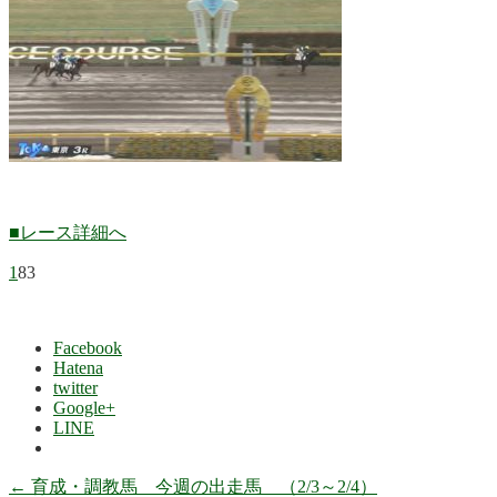
■レース詳細へ
1
83
Facebook
Hatena
twitter
Google+
LINE
←
育成・調教馬 今週の出走馬 （2/3～2/4）