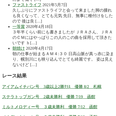
ファストライフ
2021年5月7日
久しぶりにファストライフと会って来ました脚の腫れ
も良くなって、とても元気 先日、無事に種付けをした
ので 後は良 […]
一等賞
2020年4月18日
３年半くらい前にも書きましたが ＪＲＡさん、ＪＲＡ
のＣＭにはやっぱりこの人のこの曲を採用して頂きた
いです h […]
朝焼け
2020年4月17日
朝の仕事が始まるＡＭ４:３０ 日高山脈が真っ赤に染ま
り、幌別川にも映り込んでとても綺麗です。 姿は見え
ないけど […]
レース結果
アイアムイチバン号 3歳以上2勝ｸﾗｽ 優勝 8/2 札幌
ステラトップガン号 2歳未勝利 優勝 7/19 函館
ミルトメロディー号 ３歳未勝利 優勝 7/12 函館