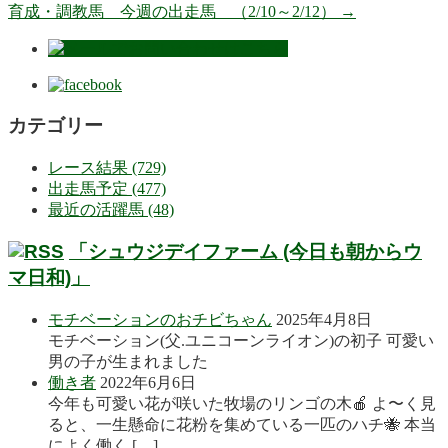
育成・調教馬 今週の出走馬 （2/10～2/12）
→
カテゴリー
レース結果 (729)
出走馬予定 (477)
最近の活躍馬 (48)
「シュウジデイファーム (今日も朝からウ
マ日和)」
モチベーションのおチビちゃん
2025年4月8日
モチベーション(父.ユニコーンライオン)の初子 可愛い
男の子が生まれました
働き者
2022年6月6日
今年も可愛い花が咲いた牧場のリンゴの木🍎 よ〜く見
ると、一生懸命に花粉を集めている一匹のハチ🐝 本当
によく働く […]