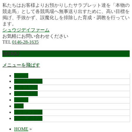
私たちはお客様よりお預かりしたサラブレット達を「本物の
競走馬」として各競馬場へ無事送り出すために、高い目標を
掲げ、手抜かず、誤魔化しを排除した育成・調教を行ってい
ます。
シュウジデイファーム
お気軽にお問い合わせください
TEL
0146-28-1635
MENU
メニューを飛ばす
HOME
最近の活躍馬
出走馬予定
レース結果
ご挨拶
概要
スタッフ募集
お問い合わせ
HOME
»