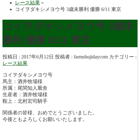
レース結果
»
コイヲダキシメヨウ号 3歳未勝利 優勝 6/11 東京
コイヲダキシメヨウ号 3歳未
勝利 優勝 6/11 東京
投稿日 : 2017年6月12日
投稿者 :
farmshujidaycom
カテゴリー :
レース結果
コイヲダキシメヨウ号
馬主：酒井牧場様
所属：尾関知人厩舎
生産者：酒井牧場様
鞍上：北村宏司騎手
関係者の皆様、おめでとうございました。
今後ともよろしくお願いいたします。