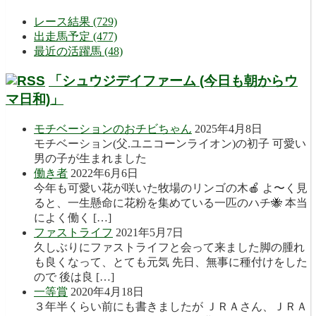
レース結果 (729)
出走馬予定 (477)
最近の活躍馬 (48)
「シュウジデイファーム (今日も朝からウ
マ日和)」
モチベーションのおチビちゃん
2025年4月8日
モチベーション(父.ユニコーンライオン)の初子 可愛い
男の子が生まれました
働き者
2022年6月6日
今年も可愛い花が咲いた牧場のリンゴの木🍎 よ〜く見
ると、一生懸命に花粉を集めている一匹のハチ🐝 本当
によく働く […]
ファストライフ
2021年5月7日
久しぶりにファストライフと会って来ました脚の腫れ
も良くなって、とても元気 先日、無事に種付けをした
ので 後は良 […]
一等賞
2020年4月18日
３年半くらい前にも書きましたが ＪＲＡさん、ＪＲＡ