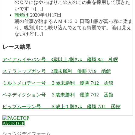
のＣＭにはやっぱりこの人のこの曲を採用して頂きた
いです h […]
朝焼け
2020年4月17日
朝の仕事が始まるＡＭ４:３０ 日高山脈が真っ赤に染ま
り、幌別川にも映り込んでとても綺麗です。 姿は見え
ないけど […]
レース結果
アイアムイチバン号 3歳以上2勝ｸﾗｽ 優勝 8/2 札幌
ステラトップガン号 2歳未勝利 優勝 7/19 函館
ミルトメロディー号 ３歳未勝利 優勝 7/12 函館
ベネディクション号 ３歳未勝利 優勝 7/12 函館
ビップムーラン号 ３歳上１勝ｸﾗｽ 優勝 7/11 函館
PAGETOP
シュウジデイファーム