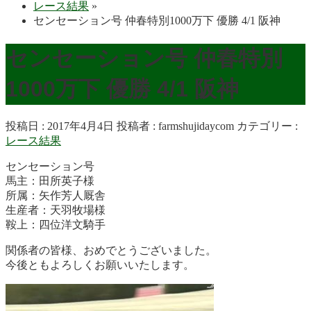
レース結果
»
センセーション号 仲春特別1000万下 優勝 4/1 阪神
センセーション号 仲春特別
1000万下 優勝 4/1 阪神
投稿日 : 2017年4月4日
投稿者 :
farmshujidaycom
カテゴリー :
レース結果
センセーション号
馬主：田所英子様
所属：矢作芳人厩舎
生産者：天羽牧場様
鞍上：四位洋文騎手
関係者の皆様、おめでとうございました。
今後ともよろしくお願いいたします。