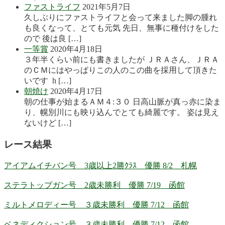
ファストライフ
2021年5月7日
久しぶりにファストライフと会って来ました脚の腫れ
も良くなって、とても元気 先日、無事に種付けをした
ので 後は良 […]
一等賞
2020年4月18日
３年半くらい前にも書きましたが ＪＲＡさん、ＪＲＡ
のＣＭにはやっぱりこの人のこの曲を採用して頂きた
いです h […]
朝焼け
2020年4月17日
朝の仕事が始まるＡＭ４:３０ 日高山脈が真っ赤に染ま
り、幌別川にも映り込んでとても綺麗です。 姿は見え
ないけど […]
レース結果
アイアムイチバン号 3歳以上2勝ｸﾗｽ 優勝 8/2 札幌
ステラトップガン号 2歳未勝利 優勝 7/19 函館
ミルトメロディー号 ３歳未勝利 優勝 7/12 函館
ベネディクション号 ３歳未勝利 優勝 7/12 函館