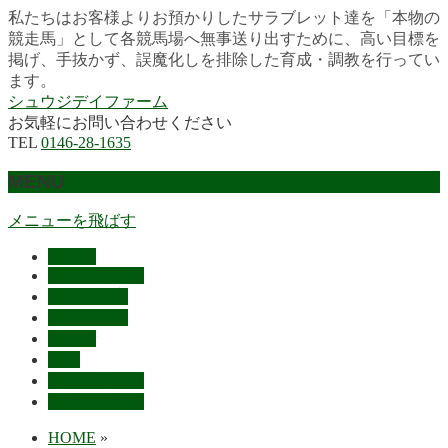
私たちはお客様よりお預かりしたサラブレット達を「本物の
競走馬」として各競馬場へ無事送り出すために、高い目標を
掲げ、手抜かず、誤魔化しを排除した育成・調教を行ってい
ます。
シュウジデイファーム
お気軽にお問い合わせください
TEL
0146-28-1635
MENU
メニューを飛ばす
HOME
最近の活躍馬
出走馬予定
レース結果
ご挨拶
概要
スタッフ募集
お問い合わせ
HOME
»