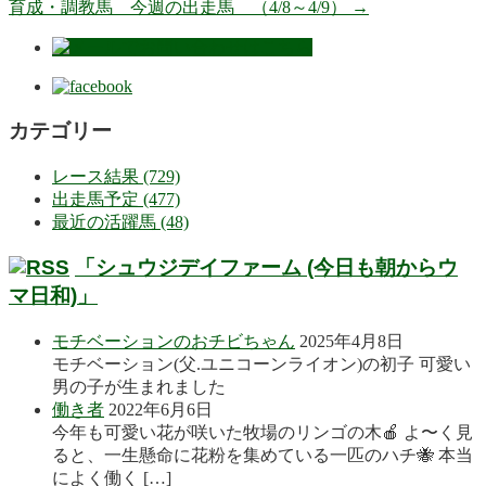
育成・調教馬 今週の出走馬 （4/8～4/9）
→
カテゴリー
レース結果 (729)
出走馬予定 (477)
最近の活躍馬 (48)
「シュウジデイファーム (今日も朝からウ
マ日和)」
モチベーションのおチビちゃん
2025年4月8日
モチベーション(父.ユニコーンライオン)の初子 可愛い
男の子が生まれました
働き者
2022年6月6日
今年も可愛い花が咲いた牧場のリンゴの木🍎 よ〜く見
ると、一生懸命に花粉を集めている一匹のハチ🐝 本当
によく働く […]