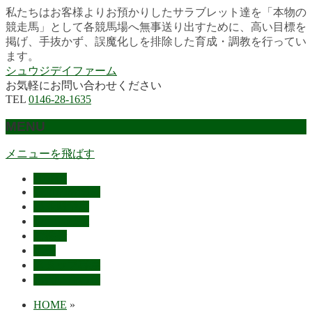
私たちはお客様よりお預かりしたサラブレット達を「本物の
競走馬」として各競馬場へ無事送り出すために、高い目標を
掲げ、手抜かず、誤魔化しを排除した育成・調教を行ってい
ます。
シュウジデイファーム
お気軽にお問い合わせください
TEL
0146-28-1635
MENU
メニューを飛ばす
HOME
最近の活躍馬
出走馬予定
レース結果
ご挨拶
概要
スタッフ募集
お問い合わせ
HOME
»