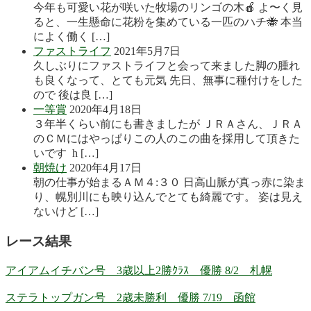
今年も可愛い花が咲いた牧場のリンゴの木🍎 よ〜く見
ると、一生懸命に花粉を集めている一匹のハチ🐝 本当
によく働く […]
ファストライフ
2021年5月7日
久しぶりにファストライフと会って来ました脚の腫れ
も良くなって、とても元気 先日、無事に種付けをした
ので 後は良 […]
一等賞
2020年4月18日
３年半くらい前にも書きましたが ＪＲＡさん、ＪＲＡ
のＣＭにはやっぱりこの人のこの曲を採用して頂きた
いです h […]
朝焼け
2020年4月17日
朝の仕事が始まるＡＭ４:３０ 日高山脈が真っ赤に染ま
り、幌別川にも映り込んでとても綺麗です。 姿は見え
ないけど […]
レース結果
アイアムイチバン号 3歳以上2勝ｸﾗｽ 優勝 8/2 札幌
ステラトップガン号 2歳未勝利 優勝 7/19 函館