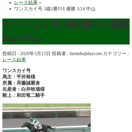
レース結果
»
ワンスカイ号 3歳1勝ｸﾗｽ 優勝 3/14 中山
ワンスカイ号 3歳1勝ｸﾗｽ 優勝
3/14 中山
投稿日 : 2020年3月15日
投稿者 :
farmshujidaycom
カテゴリー :
レース結果
ワンスカイ号
馬主：平井裕様
所属：斉藤誠厩舎
生産者：白井牧場様
鞍上：和田竜二騎手