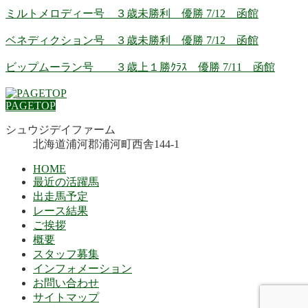
ミルトメロディー号 ３歳未勝利 優勝 7/12 函館
ベネディクション号 ３歳未勝利 優勝 7/12 函館
ビップムーラン号 ３歳上１勝ｸﾗｽ 優勝 7/11 函館
PAGETOP
シュウジデイファーム
北海道浦河郡浦河町西舎144-1
HOME
最近の活躍馬
出走馬予定
レース結果
ご挨拶
概要
スタッフ募集
インフォメーション
お問い合わせ
サイトマップ