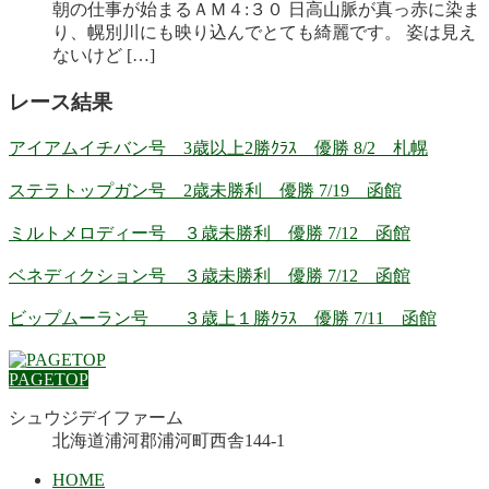
朝の仕事が始まるＡＭ４:３０ 日高山脈が真っ赤に染ま
り、幌別川にも映り込んでとても綺麗です。 姿は見え
ないけど […]
レース結果
アイアムイチバン号 3歳以上2勝ｸﾗｽ 優勝 8/2 札幌
ステラトップガン号 2歳未勝利 優勝 7/19 函館
ミルトメロディー号 ３歳未勝利 優勝 7/12 函館
ベネディクション号 ３歳未勝利 優勝 7/12 函館
ビップムーラン号 ３歳上１勝ｸﾗｽ 優勝 7/11 函館
PAGETOP
シュウジデイファーム
北海道浦河郡浦河町西舎144-1
HOME