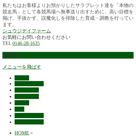
私たちはお客様よりお預かりしたサラブレット達を「本物の
競走馬」として各競馬場へ無事送り出すために、高い目標を
掲げ、手抜かず、誤魔化しを排除した育成・調教を行ってい
ます。
シュウジデイファーム
お気軽にお問い合わせください
TEL
0146-28-1635
MENU
メニューを飛ばす
HOME
最近の活躍馬
出走馬予定
レース結果
ご挨拶
概要
スタッフ募集
お問い合わせ
HOME
»