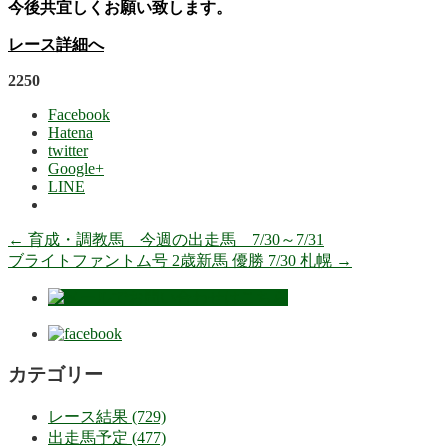
今後共宜しくお願い致します。
レース詳細へ
2250
Facebook
Hatena
twitter
Google+
LINE
←
育成・調教馬 今週の出走馬 7/30～7/31
ブライトファントム号 2歳新馬 優勝 7/30 札幌
→
カテゴリー
レース結果 (729)
出走馬予定 (477)