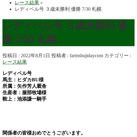
レース結果
»
レディベル号 ３歳未勝利 優勝 7/30 札幌
レディベル号 ３歳未勝利 優
勝 7/30 札幌
投稿日 : 2022年8月1日
投稿者 :
farmshujidaycom
カテゴリー :
レース結果
レディベル号
馬主：ヒダカBU様
所属：矢作芳人厩舎
生産者：服部牧場様
鞍上：池添謙一騎手
関係者の皆様おめでとうございます。