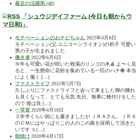
最近の活躍馬 (48)
「シュウジデイファーム (今日も朝からウ
マ日和)」
モチベーションのおチビちゃん
2025年4月8日
モチベーション(父.ユニコーンライオン)の初子 可愛い
男の子が生まれました
働き者
2022年6月6日
今年も可愛い花が咲いた牧場のリンゴの木🍎 よ〜く見
ると、一生懸命に花粉を集めている一匹のハチ🐝 本当
によく働く […]
ファストライフ
2021年5月7日
久しぶりにファストライフと会って来ました脚の腫れ
も良くなって、とても元気 先日、無事に種付けをした
ので 後は良 […]
一等賞
2020年4月18日
３年半くらい前にも書きましたが ＪＲＡさん、ＪＲＡ
のＣＭにはやっぱりこの人のこの曲を採用して頂きた
いです h […]
朝焼け
2020年4月17日