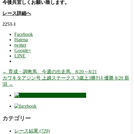
今後共宜しくお願い致します。
レース詳細へ
2253-1
Facebook
Hatena
twitter
Google+
LINE
←
育成・調教馬 今週の出走馬 8/20～8/21
カワキタアジン号 上越ステークス 3歳上3勝ｸﾗｽ 優勝 8/20 新
潟
→
カテゴリー
レース結果 (729)