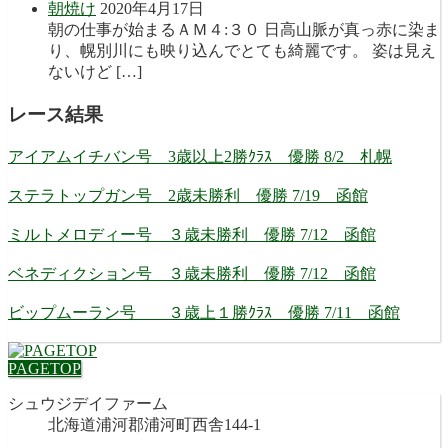
朝焼け
2020年4月17日
朝の仕事が始まるＡＭ４:３０ 日高山脈が真っ赤に染ま
り、幌別川にも映り込んでとても綺麗です。 姿は見え
ないけど […]
レース結果
アイアムイチバン号 3歳以上2勝ｸﾗｽ 優勝 8/2 札幌
ステラトップガン号 2歳未勝利 優勝 7/19 函館
ミルトメロディー号 ３歳未勝利 優勝 7/12 函館
ベネディクション号 ３歳未勝利 優勝 7/12 函館
ビップムーラン号 ３歳上１勝ｸﾗｽ 優勝 7/11 函館
PAGETOP
シュウジデイファーム
北海道浦河郡浦河町西舎144-1