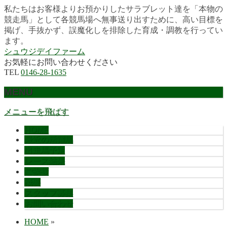
私たちはお客様よりお預かりしたサラブレット達を「本物の
競走馬」として各競馬場へ無事送り出すために、高い目標を
掲げ、手抜かず、誤魔化しを排除した育成・調教を行ってい
ます。
シュウジデイファーム
お気軽にお問い合わせください
TEL
0146-28-1635
MENU
メニューを飛ばす
HOME
最近の活躍馬
出走馬予定
レース結果
ご挨拶
概要
スタッフ募集
お問い合わせ
HOME
»