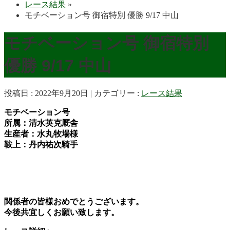
レース結果
»
モチベーション号 御宿特別 優勝 9/17 中山
モチベーション号 御宿特別
優勝 9/17 中山
投稿日 : 2022年9月20日
カテゴリー :
レース結果
モチベーション号
所属：清水英克厩舎
生産者：水丸牧場様
鞍上：丹内祐次
騎手
関係者の皆様おめでとうございます。
今後共宜しくお願い致します。