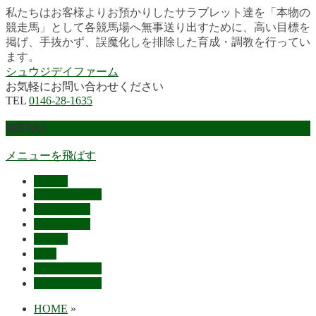
私たちはお客様よりお預かりしたサラブレット達を「本物の
競走馬」として各競馬場へ無事送り出すために、高い目標を
掲げ、手抜かず、誤魔化しを排除した育成・調教を行ってい
ます。
シュウジデイファーム
お気軽にお問い合わせください
TEL
0146-28-1635
MENU
メニューを飛ばす
HOME
最近の活躍馬
出走馬予定
レース結果
ご挨拶
概要
スタッフ募集
お問い合わせ
HOME
»