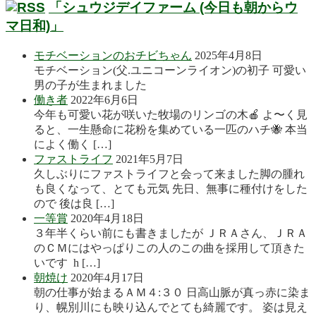
「シュウジデイファーム (今日も朝からウ
マ日和)」
モチベーションのおチビちゃん
2025年4月8日
モチベーション(父.ユニコーンライオン)の初子 可愛い
男の子が生まれました
働き者
2022年6月6日
今年も可愛い花が咲いた牧場のリンゴの木🍎 よ〜く見
ると、一生懸命に花粉を集めている一匹のハチ🐝 本当
によく働く […]
ファストライフ
2021年5月7日
久しぶりにファストライフと会って来ました脚の腫れ
も良くなって、とても元気 先日、無事に種付けをした
ので 後は良 […]
一等賞
2020年4月18日
３年半くらい前にも書きましたが ＪＲＡさん、ＪＲＡ
のＣＭにはやっぱりこの人のこの曲を採用して頂きた
いです h […]
朝焼け
2020年4月17日
朝の仕事が始まるＡＭ４:３０ 日高山脈が真っ赤に染ま
り、幌別川にも映り込んでとても綺麗です。 姿は見え