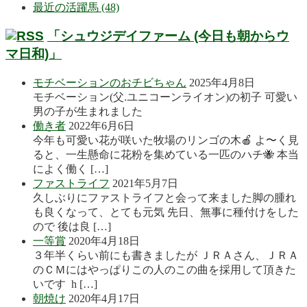
最近の活躍馬 (48)
「シュウジデイファーム (今日も朝からウ
マ日和)」
モチベーションのおチビちゃん
2025年4月8日
モチベーション(父.ユニコーンライオン)の初子 可愛い
男の子が生まれました
働き者
2022年6月6日
今年も可愛い花が咲いた牧場のリンゴの木🍎 よ〜く見
ると、一生懸命に花粉を集めている一匹のハチ🐝 本当
によく働く […]
ファストライフ
2021年5月7日
久しぶりにファストライフと会って来ました脚の腫れ
も良くなって、とても元気 先日、無事に種付けをした
ので 後は良 […]
一等賞
2020年4月18日
３年半くらい前にも書きましたが ＪＲＡさん、ＪＲＡ
のＣＭにはやっぱりこの人のこの曲を採用して頂きた
いです h […]
朝焼け
2020年4月17日