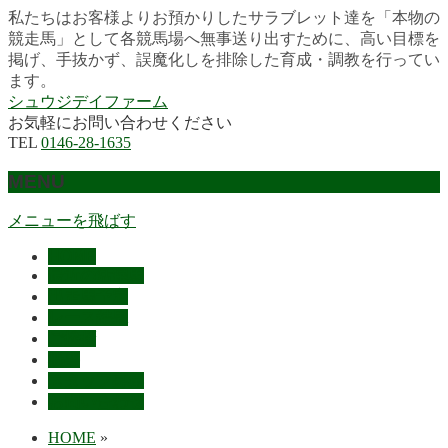
私たちはお客様よりお預かりしたサラブレット達を「本物の
競走馬」として各競馬場へ無事送り出すために、高い目標を
掲げ、手抜かず、誤魔化しを排除した育成・調教を行ってい
ます。
シュウジデイファーム
お気軽にお問い合わせください
TEL
0146-28-1635
MENU
メニューを飛ばす
HOME
最近の活躍馬
出走馬予定
レース結果
ご挨拶
概要
スタッフ募集
お問い合わせ
HOME
»