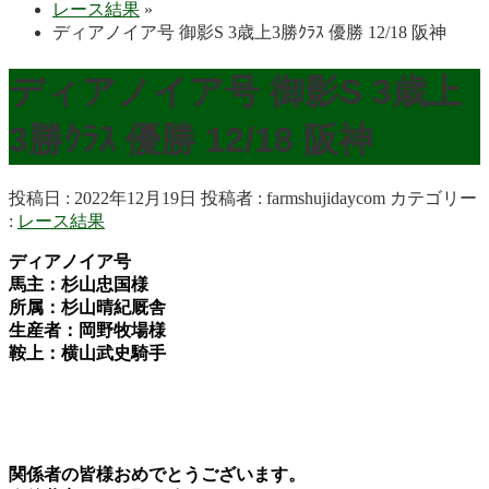
レース結果
»
ディアノイア号 御影S 3歳上3勝ｸﾗｽ 優勝 12/18 阪神
ディアノイア号 御影S 3歳上
3勝ｸﾗｽ 優勝 12/18 阪神
投稿日 : 2022年12月19日
投稿者 :
farmshujidaycom
カテゴリー
:
レース結果
ディアノイア号
馬主：杉山忠国様
所属：杉山晴紀厩舎
生産者：岡野牧場様
鞍上：横山武史
騎手
関係者の皆様おめでとうございます。