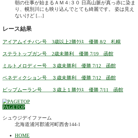
朝の仕事が始まるＡＭ４:３０ 日高山脈が真っ赤に染ま
り、幌別川にも映り込んでとても綺麗です。 姿は見え
ないけど […]
レース結果
アイアムイチバン号 3歳以上2勝ｸﾗｽ 優勝 8/2 札幌
ステラトップガン号 2歳未勝利 優勝 7/19 函館
ミルトメロディー号 ３歳未勝利 優勝 7/12 函館
ベネディクション号 ３歳未勝利 優勝 7/12 函館
ビップムーラン号 ３歳上１勝ｸﾗｽ 優勝 7/11 函館
PAGETOP
シュウジデイファーム
北海道浦河郡浦河町西舎144-1
HOME