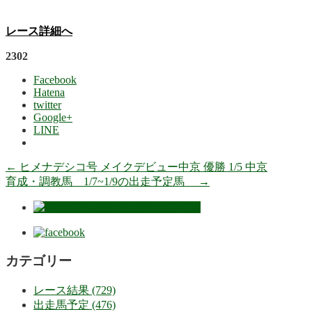
レース詳細へ
2302
Facebook
Hatena
twitter
Google+
LINE
←
ヒメナデシコ号 メイクデビュー中京 優勝 1/5 中京
育成・調教馬 1/7~1/9の出走予定馬
→
カテゴリー
レース結果 (729)
出走馬予定 (476)