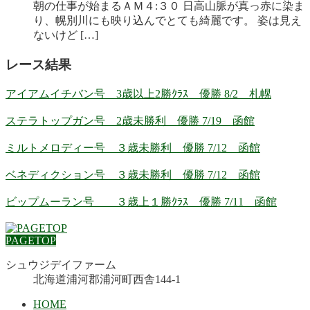
朝の仕事が始まるＡＭ４:３０ 日高山脈が真っ赤に染ま
り、幌別川にも映り込んでとても綺麗です。 姿は見え
ないけど […]
レース結果
アイアムイチバン号 3歳以上2勝ｸﾗｽ 優勝 8/2 札幌
ステラトップガン号 2歳未勝利 優勝 7/19 函館
ミルトメロディー号 ３歳未勝利 優勝 7/12 函館
ベネディクション号 ３歳未勝利 優勝 7/12 函館
ビップムーラン号 ３歳上１勝ｸﾗｽ 優勝 7/11 函館
PAGETOP
シュウジデイファーム
北海道浦河郡浦河町西舎144-1
HOME