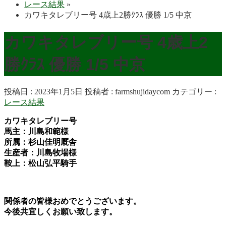
レース結果
»
カワキタレブリー号 4歳上2勝ｸﾗｽ 優勝 1/5 中京
カワキタレブリー号 4歳上2
勝ｸﾗｽ 優勝 1/5 中京
投稿日 : 2023年1月5日
投稿者 :
farmshujidaycom
カテゴリー :
レース結果
カワキタレブリー号
馬主：川島和範様
所属：杉山佳明厩舎
生産者：川島牧場様
鞍上：松山弘平
騎手
関係者の皆様おめでとうございます。
今後共宜しくお願い致します。