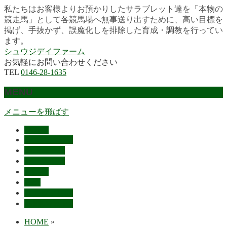
私たちはお客様よりお預かりしたサラブレット達を「本物の
競走馬」として各競馬場へ無事送り出すために、高い目標を
掲げ、手抜かず、誤魔化しを排除した育成・調教を行ってい
ます。
シュウジデイファーム
お気軽にお問い合わせください
TEL
0146-28-1635
MENU
メニューを飛ばす
HOME
最近の活躍馬
出走馬予定
レース結果
ご挨拶
概要
スタッフ募集
お問い合わせ
HOME
»