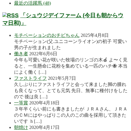
最近の活躍馬 (48)
「シュウジデイファーム (今日も朝からウ
マ日和)」
モチベーションのおチビちゃん
2025年4月8日
モチベーション(父.ユニコーンライオン)の初子 可愛い
男の子が生まれました
働き者
2022年6月6日
今年も可愛い花が咲いた牧場のリンゴの木🍎 よ〜く見
ると、一生懸命に花粉を集めている一匹のハチ🐝 本当
によく働く […]
ファストライフ
2021年5月7日
久しぶりにファストライフと会って来ました脚の腫れ
も良くなって、とても元気 先日、無事に種付けをした
ので 後は良 […]
一等賞
2020年4月18日
３年半くらい前にも書きましたが ＪＲＡさん、ＪＲＡ
のＣＭにはやっぱりこの人のこの曲を採用して頂きた
いです h […]
朝焼け
2020年4月17日