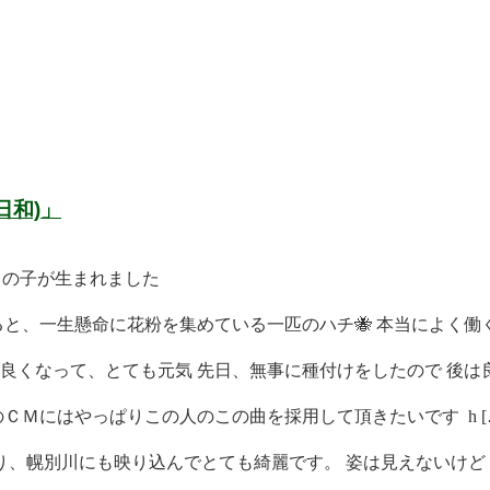
日和)」
男の子が生まれました
と、一生懸命に花粉を集めている一匹のハチ🐝 本当によく働く 
くなって、とても元気 先日、無事に種付けをしたので 後は良 
ＣＭにはやっぱりこの人のこの曲を採用して頂きたいです h [
、幌別川にも映り込んでとても綺麗です。 姿は見えないけど [