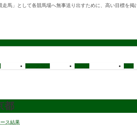
競走馬」として各競馬場へ無事送り出すために、高い目標を掲
定
レース結果
ご挨拶
概要
2 京都
レース結果