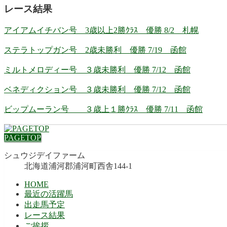
レース結果
アイアムイチバン号 3歳以上2勝ｸﾗｽ 優勝 8/2 札幌
ステラトップガン号 2歳未勝利 優勝 7/19 函館
ミルトメロディー号 ３歳未勝利 優勝 7/12 函館
ベネディクション号 ３歳未勝利 優勝 7/12 函館
ビップムーラン号 ３歳上１勝ｸﾗｽ 優勝 7/11 函館
PAGETOP
シュウジデイファーム
北海道浦河郡浦河町西舎144-1
HOME
最近の活躍馬
出走馬予定
レース結果
ご挨拶