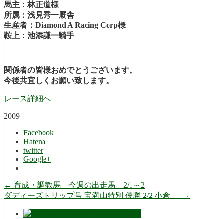
馬主：林正道様
所属：浅見秀一厩舎
生産者：Diamond A Racing Corp様
鞍上：池添謙一騎手
関係者の皆様おめでとうございます。
今後共宜しくお願い致します。
レース詳細へ
2009
Facebook
Hatena
twitter
Google+
←
育成・調教馬 今週の出走馬 2/1～2
ダディーズトリップ号 宝満山特別 優勝 2/2 小倉
→