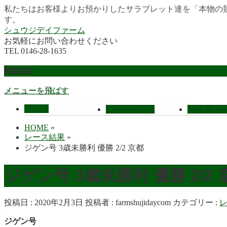
私たちはお客様よりお預かりしたサラブレット達を「本物の
す。
シュウジデイファーム
お気軽にお問い合わせください
TEL 0146-28-1635
MENU
メニューを飛ばす
HOME
最近の活躍馬
出走馬予
HOME
»
レース結果
»
ジゲン号 3歳未勝利 優勝 2/2 京都
ジゲン号 3歳未勝利 優勝 2/
投稿日 : 2020年2月3日
投稿者 :
farmshujidaycom
カテゴリー :
ジゲン号