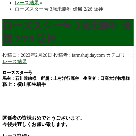
レース結果
»
ローズスター号 3歳未勝利 優勝 2/26 阪神
ローズスター号 3歳未勝利 優
勝 2/26 阪神
投稿日 : 2023年2月26日
投稿者 :
farmshujidaycom
カテゴリー :
レース結果
ローズスター号
馬主：石川達絵様 所属：上村洋行厩舎 生産者：日高大洋牧場様
鞍上：横山和生
騎手
関係者の皆様おめでとうございます。
今後共宜しくお願い致します。