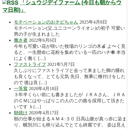
「シュウジデイファーム (今日も朝からウ
マ日和)」
モチベーションのおチビちゃん
2025年4月8日
モチベーション(父.ユニコーンライオン)の初子 可愛い
男の子が生まれました
働き者
2022年6月6日
今年も可愛い花が咲いた牧場のリンゴの木🍎 よ〜く見
ると、一生懸命に花粉を集めている一匹のハチ🐝 本当
によく働く […]
ファストライフ
2021年5月7日
久しぶりにファストライフと会って来ました脚の腫れ
も良くなって、とても元気 先日、無事に種付けをした
ので 後は良 […]
一等賞
2020年4月18日
３年半くらい前にも書きましたが ＪＲＡさん、ＪＲＡ
のＣＭにはやっぱりこの人のこの曲を採用して頂きた
いです h […]
朝焼け
2020年4月17日
朝の仕事が始まるＡＭ４:３０ 日高山脈が真っ赤に染ま
り、幌別川にも映り込んでとても綺麗です。 姿は見え