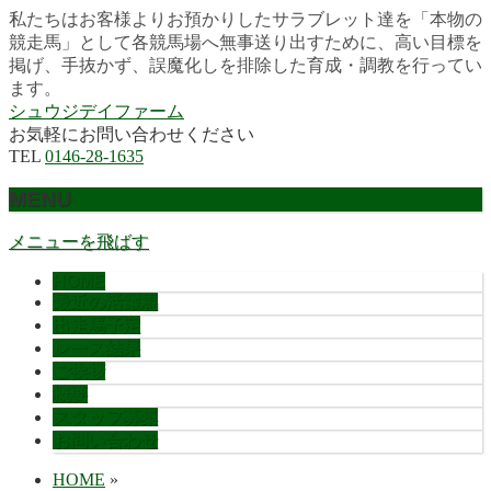
私たちはお客様よりお預かりしたサラブレット達を「本物の
競走馬」として各競馬場へ無事送り出すために、高い目標を
掲げ、手抜かず、誤魔化しを排除した育成・調教を行ってい
ます。
シュウジデイファーム
お気軽にお問い合わせください
TEL
0146-28-1635
MENU
メニューを飛ばす
HOME
最近の活躍馬
出走馬予定
レース結果
ご挨拶
概要
スタッフ募集
お問い合わせ
HOME
»