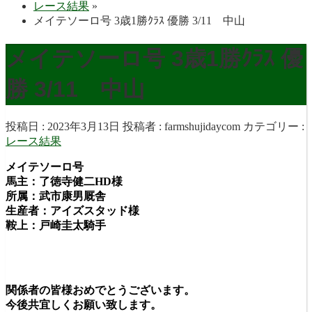
レース結果
»
メイテソーロ号 3歳1勝ｸﾗｽ 優勝 3/11 中山
メイテソーロ号 3歳1勝ｸﾗｽ 優
勝 3/11 中山
投稿日 : 2023年3月13日
投稿者 :
farmshujidaycom
カテゴリー :
レース結果
メイテソーロ号
馬主：了徳寺健二HD様
所属：武市康男厩舎
生産者：アイズスタッド様
鞍上：戸崎圭太
騎手
関係者の皆様おめでとうございます。
今後共宜しくお願い致します。