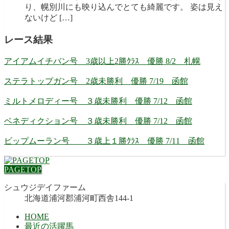
り、幌別川にも映り込んでとても綺麗です。 姿は見え
ないけど […]
レース結果
アイアムイチバン号 3歳以上2勝ｸﾗｽ 優勝 8/2 札幌
ステラトップガン号 2歳未勝利 優勝 7/19 函館
ミルトメロディー号 ３歳未勝利 優勝 7/12 函館
ベネディクション号 ３歳未勝利 優勝 7/12 函館
ビップムーラン号 ３歳上１勝ｸﾗｽ 優勝 7/11 函館
PAGETOP
シュウジデイファーム
北海道浦河郡浦河町西舎144-1
HOME
最近の活躍馬