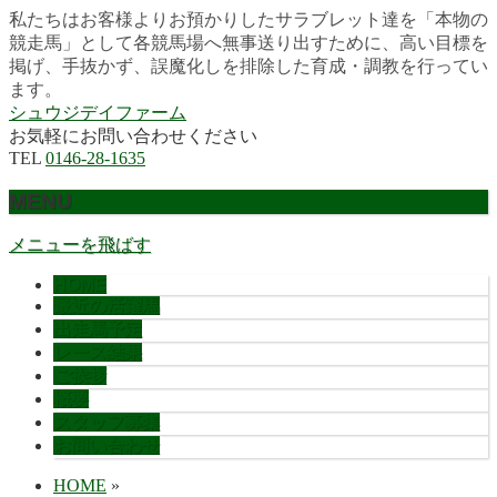
私たちはお客様よりお預かりしたサラブレット達を「本物の
競走馬」として各競馬場へ無事送り出すために、高い目標を
掲げ、手抜かず、誤魔化しを排除した育成・調教を行ってい
ます。
シュウジデイファーム
お気軽にお問い合わせください
TEL
0146-28-1635
MENU
メニューを飛ばす
HOME
最近の活躍馬
出走馬予定
レース結果
ご挨拶
概要
スタッフ募集
お問い合わせ
HOME
»