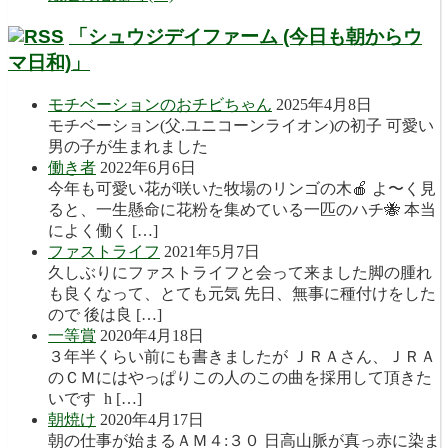
「シュウジデイファーム (今日も朝からウ
マ日和)」
モチベーションのおチビちゃん
2025年4月8日
モチベーション(父.ユニコーンライオン)の初子 可愛い
男の子が生まれました
働き者
2022年6月6日
今年も可愛い花が咲いた牧場のリンゴの木🍎 よ〜く見
ると、一生懸命に花粉を集めている一匹のハチ🐝 本当
によく働く […]
ファストライフ
2021年5月7日
久しぶりにファストライフと会って来ました脚の腫れ
も良くなって、とても元気 先日、無事に種付けをした
ので 後は良 […]
一等賞
2020年4月18日
３年半くらい前にも書きましたが ＪＲＡさん、ＪＲＡ
のＣＭにはやっぱりこの人のこの曲を採用して頂きた
いです h […]
朝焼け
2020年4月17日
朝の仕事が始まるＡＭ４:３０ 日高山脈が真っ赤に染ま