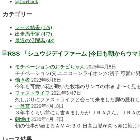
カテゴリー
レース結果 (729)
出走馬予定 (477)
最近の活躍馬 (48)
「シュウジデイファーム (今日も朝からウマ
モチベーションのおチビちゃん
2025年4月8日
モチベーション(父.ユニコーンライオン)の初子 可愛い
働き者
2022年6月6日
今年も可愛い花が咲いた牧場のリンゴの木🍎 よ〜く見る
ファストライフ
2021年5月7日
久しぶりにファストライフと会って来ました脚の腫れも良
一等賞
2020年4月18日
３年半くらい前にも書きましたが ＪＲＡさん、ＪＲＡの
朝焼け
2020年4月17日
朝の仕事が始まるＡＭ４:３０ 日高山脈が真っ赤に染まり
レース結果