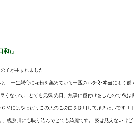
日和)」
男の子が生まれました
と、一生懸命に花粉を集めている一匹のハチ🐝 本当によく働く 
くなって、とても元気 先日、無事に種付けをしたので 後は良 
ＣＭにはやっぱりこの人のこの曲を採用して頂きたいです h [
、幌別川にも映り込んでとても綺麗です。 姿は見えないけど [