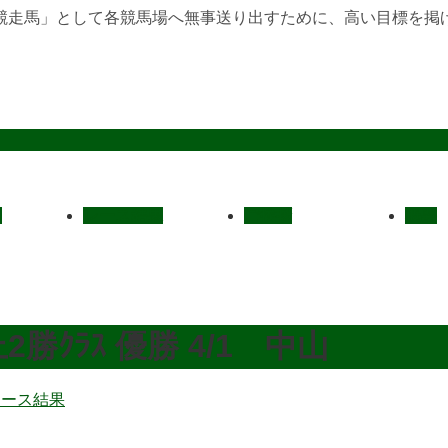
競走馬」として各競馬場へ無事送り出すために、高い目標を掲
定
レース結果
ご挨拶
概要
ｸﾗｽ 優勝 4/1 中山
レース結果