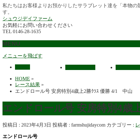
私たちはお客様よりお預かりしたサラブレット達を「本物の
す。
シュウジデイファーム
お気軽にお問い合わせください
TEL 0146-28-1635
MENU
メニューを飛ばす
HOME
最近の活躍馬
出走馬予
HOME
»
レース結果
»
エンドロール号 安房特別4歳上2勝ｸﾗｽ 優勝 4/1 中山
エンドロール号 安房特別4歳上2勝
投稿日 : 2023年4月3日
投稿者 :
farmshujidaycom
カテゴリー :
エンドロール号