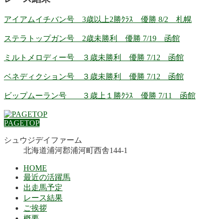
アイアムイチバン号 3歳以上2勝ｸﾗｽ 優勝 8/2 札幌
ステラトップガン号 2歳未勝利 優勝 7/19 函館
ミルトメロディー号 ３歳未勝利 優勝 7/12 函館
ベネディクション号 ３歳未勝利 優勝 7/12 函館
ビップムーラン号 ３歳上１勝ｸﾗｽ 優勝 7/11 函館
PAGETOP
シュウジデイファーム
北海道浦河郡浦河町西舎144-1
HOME
最近の活躍馬
出走馬予定
レース結果
ご挨拶
概要