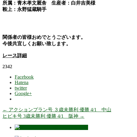
所属：青木孝文厩舎 生産者：白井吉美様
鞍上：永野猛蔵騎手
関係者の皆様おめでとうございます。
今後共宜しくお願い致します。
レース詳細
2342
Facebook
Hatena
twitter
Google+
←
アクションプラン号 ３歳未勝利 優勝 4/1 中山
ヒビキ号 3歳未勝利 優勝 4/1 阪神
→