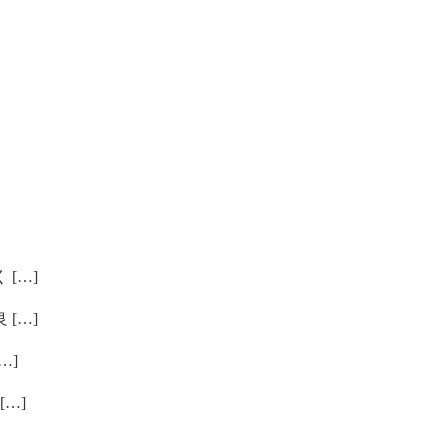
[…]
[…]
…]
…]