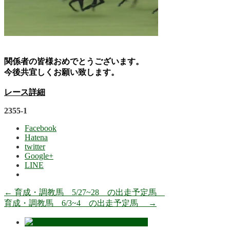
関係者の皆様おめでとうございます。
今後共宜しくお願い致します。
レース詳細
2355-1
Facebook
Hatena
twitter
Google+
LINE
←
育成・調教馬 5/27~28 の出走予定馬
育成・調教馬 6/3~4 の出走予定馬
→