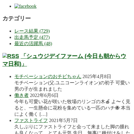
カテゴリー
レース結果 (729)
出走馬予定 (477)
最近の活躍馬 (48)
「シュウジデイファーム (今日も朝からウ
マ日和)」
モチベーションのおチビちゃん
2025年4月8日
モチベーション(父.ユニコーンライオン)の初子 可愛い
男の子が生まれました
働き者
2022年6月6日
今年も可愛い花が咲いた牧場のリンゴの木🍎 よ〜く見
ると、一生懸命に花粉を集めている一匹のハチ🐝 本当
によく働く […]
ファストライフ
2021年5月7日
久しぶりにファストライフと会って来ました脚の腫れ
も良くなって、とても元気 先日、無事に種付けをした