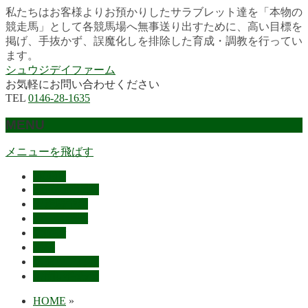
私たちはお客様よりお預かりしたサラブレット達を「本物の
競走馬」として各競馬場へ無事送り出すために、高い目標を
掲げ、手抜かず、誤魔化しを排除した育成・調教を行ってい
ます。
シュウジデイファーム
お気軽にお問い合わせください
TEL
0146-28-1635
MENU
メニューを飛ばす
HOME
最近の活躍馬
出走馬予定
レース結果
ご挨拶
概要
スタッフ募集
お問い合わせ
HOME
»