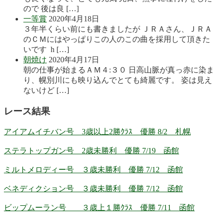
ので 後は良 […]
一等賞
2020年4月18日
３年半くらい前にも書きましたが ＪＲＡさん、ＪＲＡ
のＣＭにはやっぱりこの人のこの曲を採用して頂きた
いです h […]
朝焼け
2020年4月17日
朝の仕事が始まるＡＭ４:３０ 日高山脈が真っ赤に染ま
り、幌別川にも映り込んでとても綺麗です。 姿は見え
ないけど […]
レース結果
アイアムイチバン号 3歳以上2勝ｸﾗｽ 優勝 8/2 札幌
ステラトップガン号 2歳未勝利 優勝 7/19 函館
ミルトメロディー号 ３歳未勝利 優勝 7/12 函館
ベネディクション号 ３歳未勝利 優勝 7/12 函館
ビップムーラン号 ３歳上１勝ｸﾗｽ 優勝 7/11 函館