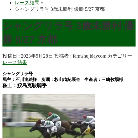
レース結果
»
シャングリラ号 3歳未勝利 優勝 5/27 京都
シャングリラ号 3歳未勝利 優
勝 5/27 京都
投稿日 : 2023年5月28日
投稿者 :
farmshujidaycom
カテゴリー :
レース結果
シャングリラ号
馬主：石川達絵様 所属：杉山晴紀厩舎 生産者：三嶋牧場様
鞍上：鮫島克駿騎手