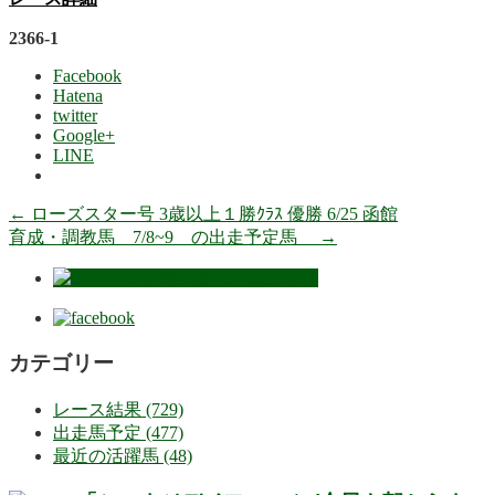
2366-1
Facebook
Hatena
twitter
Google+
LINE
←
ローズスター号 3歳以上１勝ｸﾗｽ 優勝 6/25 函館
育成・調教馬 7/8~9 の出走予定馬
→
カテゴリー
レース結果 (729)
出走馬予定 (477)
最近の活躍馬 (48)