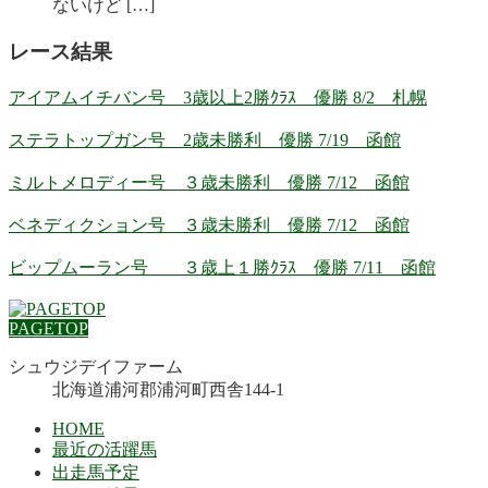
ないけど […]
レース結果
アイアムイチバン号 3歳以上2勝ｸﾗｽ 優勝 8/2 札幌
ステラトップガン号 2歳未勝利 優勝 7/19 函館
ミルトメロディー号 ３歳未勝利 優勝 7/12 函館
ベネディクション号 ３歳未勝利 優勝 7/12 函館
ビップムーラン号 ３歳上１勝ｸﾗｽ 優勝 7/11 函館
PAGETOP
シュウジデイファーム
北海道浦河郡浦河町西舎144-1
HOME
最近の活躍馬
出走馬予定