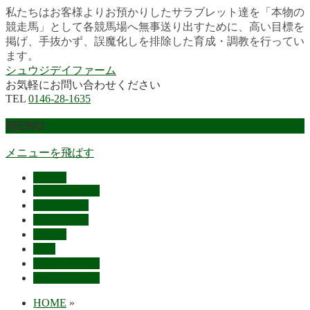
私たちはお客様よりお預かりしたサラブレット達を「本物の
競走馬」として各競馬場へ無事送り出すために、高い目標を
掲げ、手抜かず、誤魔化しを排除した育成・調教を行ってい
ます。
シュウジデイファーム
お気軽にお問い合わせください
TEL
0146-28-1635
MENU
メニューを飛ばす
HOME
最近の活躍馬
出走馬予定
レース結果
ご挨拶
概要
スタッフ募集
お問い合わせ
HOME
»