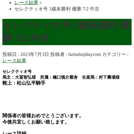
レース結果
»
セレクティオ号 3歳未勝利 優勝 7/2 中京
セレクティオ号 3歳未勝利 優
勝 7/2 中京
投稿日 : 2023年7月3日
投稿者 :
farmshujidaycom
カテゴリー :
レース結果
セレクティオ号
馬主：大冨智弘様 所属：橋口慎介厩舎 生産馬：村下農場様
鞍上：松山弘平騎手
関係者の皆様おめでとうございます。
今後共宜しくお願い致します。
レース詳細