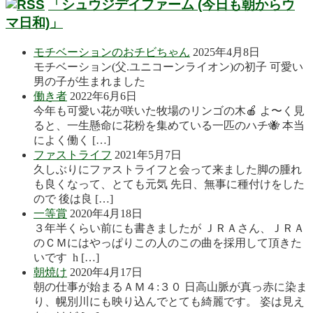
「シュウジデイファーム (今日も朝からウ
マ日和)」
モチベーションのおチビちゃん
2025年4月8日
モチベーション(父.ユニコーンライオン)の初子 可愛い
男の子が生まれました
働き者
2022年6月6日
今年も可愛い花が咲いた牧場のリンゴの木🍎 よ〜く見
ると、一生懸命に花粉を集めている一匹のハチ🐝 本当
によく働く […]
ファストライフ
2021年5月7日
久しぶりにファストライフと会って来ました脚の腫れ
も良くなって、とても元気 先日、無事に種付けをした
ので 後は良 […]
一等賞
2020年4月18日
３年半くらい前にも書きましたが ＪＲＡさん、ＪＲＡ
のＣＭにはやっぱりこの人のこの曲を採用して頂きた
いです h […]
朝焼け
2020年4月17日
朝の仕事が始まるＡＭ４:３０ 日高山脈が真っ赤に染ま
り、幌別川にも映り込んでとても綺麗です。 姿は見え