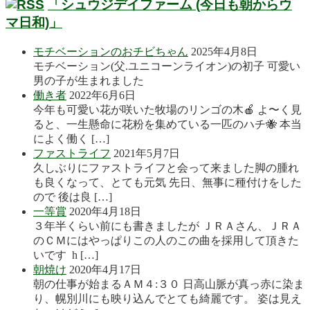
「シュウジデイファーム (今日も朝からウ
マ日和)」
モチベーションのおチビちゃん
2025年4月8日
モチベーション(父.ユニコーンライオン)の初子 可愛い
男の子が生まれました
働き者
2022年6月6日
今年も可愛い花が咲いた牧場のリンゴの木🍎 よ〜く見
ると、一生懸命に花粉を集めている一匹のハチ🐝 本当
によく働く […]
ファストライフ
2021年5月7日
久しぶりにファストライフと会って来ました脚の腫れ
も良くなって、とても元気 先日、無事に種付けをした
ので 後は良 […]
一等賞
2020年4月18日
３年半くらい前にも書きましたが ＪＲＡさん、ＪＲＡ
のＣＭにはやっぱりこの人のこの曲を採用して頂きた
いです h […]
朝焼け
2020年4月17日
朝の仕事が始まるＡＭ４:３０ 日高山脈が真っ赤に染ま
り、幌別川にも映り込んでとても綺麗です。 姿は見え