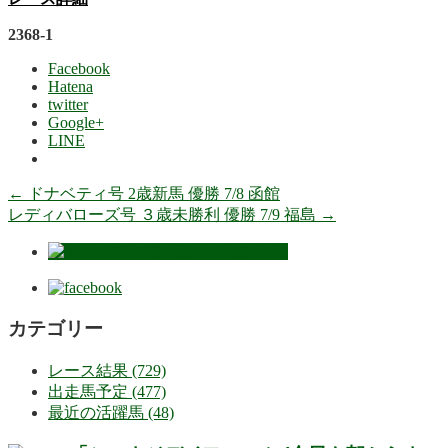
2368-1
Facebook
Hatena
twitter
Google+
LINE
←
ドナベティ号 2歳新馬 優勝 7/8 函館
レディバローズ号 ３歳未勝利 優勝 7/9 福島
→
カテゴリー
レース結果 (729)
出走馬予定 (477)
最近の活躍馬 (48)