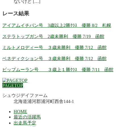
ないけど […]
レース結果
アイアムイチバン号 3歳以上2勝ｸﾗｽ 優勝 8/2 札幌
ステラトップガン号 2歳未勝利 優勝 7/19 函館
ミルトメロディー号 ３歳未勝利 優勝 7/12 函館
ベネディクション号 ３歳未勝利 優勝 7/12 函館
ビップムーラン号 ３歳上１勝ｸﾗｽ 優勝 7/11 函館
PAGETOP
シュウジデイファーム
北海道浦河郡浦河町西舎144-1
HOME
最近の活躍馬
出走馬予定