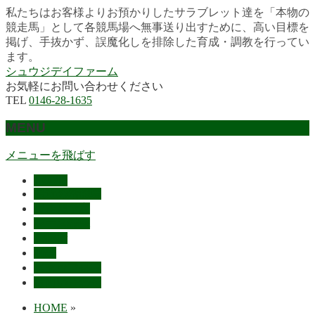
私たちはお客様よりお預かりしたサラブレット達を「本物の
競走馬」として各競馬場へ無事送り出すために、高い目標を
掲げ、手抜かず、誤魔化しを排除した育成・調教を行ってい
ます。
シュウジデイファーム
お気軽にお問い合わせください
TEL
0146-28-1635
MENU
メニューを飛ばす
HOME
最近の活躍馬
出走馬予定
レース結果
ご挨拶
概要
スタッフ募集
お問い合わせ
HOME
»