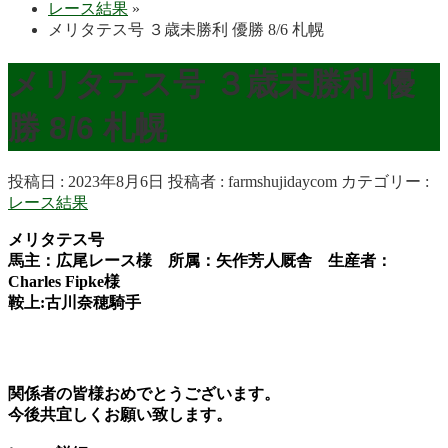
レース結果
»
メリタテス号 ３歳未勝利 優勝 8/6 札幌
メリタテス号 ３歳未勝利 優
勝 8/6 札幌
投稿日 : 2023年8月6日
投稿者 :
farmshujidaycom
カテゴリー :
レース結果
メリタテス号
馬主：広尾レース様 所属：矢作芳人厩舎 生産者：
Charles Fipke様
鞍上:古川奈穂
騎手
関係者の皆様おめでとうございます。
今後共宜しくお願い致します。