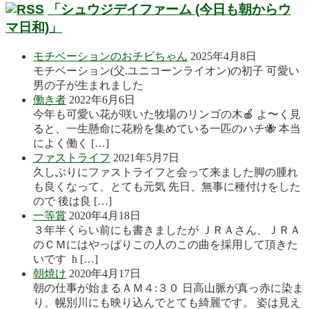
「シュウジデイファーム (今日も朝からウ
マ日和)」
モチベーションのおチビちゃん
2025年4月8日
モチベーション(父.ユニコーンライオン)の初子 可愛い
男の子が生まれました
働き者
2022年6月6日
今年も可愛い花が咲いた牧場のリンゴの木🍎 よ〜く見
ると、一生懸命に花粉を集めている一匹のハチ🐝 本当
によく働く […]
ファストライフ
2021年5月7日
久しぶりにファストライフと会って来ました脚の腫れ
も良くなって、とても元気 先日、無事に種付けをした
ので 後は良 […]
一等賞
2020年4月18日
３年半くらい前にも書きましたが ＪＲＡさん、ＪＲＡ
のＣＭにはやっぱりこの人のこの曲を採用して頂きた
いです h […]
朝焼け
2020年4月17日
朝の仕事が始まるＡＭ４:３０ 日高山脈が真っ赤に染ま
り、幌別川にも映り込んでとても綺麗です。 姿は見え