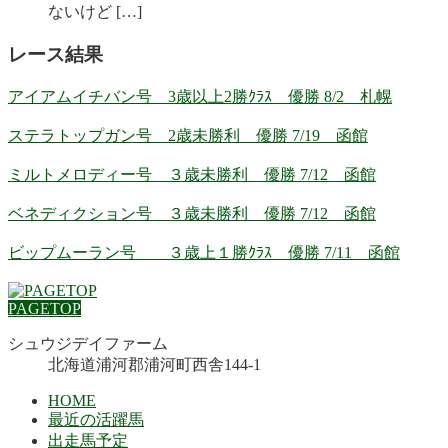
ないけど […]
レース結果
アイアムイチバン号 3歳以上2勝ｸﾗｽ 優勝 8/2 札幌
ステラトップガン号 2歳未勝利 優勝 7/19 函館
ミルトメロディー号 ３歳未勝利 優勝 7/12 函館
ベネディクション号 ３歳未勝利 優勝 7/12 函館
ビップムーラン号 ３歳上１勝ｸﾗｽ 優勝 7/11 函館
PAGETOP
シュウジデイファーム
北海道浦河郡浦河町西舎144-1
HOME
最近の活躍馬
出走馬予定