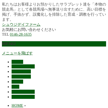
私たちはお客様よりお預かりしたサラブレット達を「本物の
競走馬」として各競馬場へ無事送り出すために、高い目標を
掲げ、手抜かず、誤魔化しを排除した育成・調教を行ってい
ます。
シュウジデイファーム
お気軽にお問い合わせください
TEL
0146-28-1635
MENU
メニューを飛ばす
HOME
最近の活躍馬
出走馬予定
レース結果
ご挨拶
概要
スタッフ募集
お問い合わせ
HOME
»