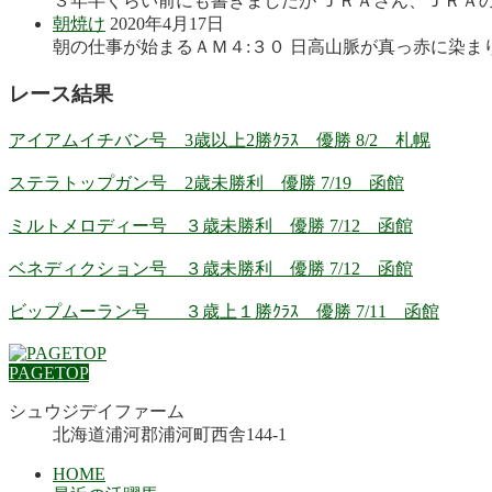
３年半くらい前にも書きましたが ＪＲＡさん、ＪＲＡの
朝焼け
2020年4月17日
朝の仕事が始まるＡＭ４:３０ 日高山脈が真っ赤に染まり
レース結果
アイアムイチバン号 3歳以上2勝ｸﾗｽ 優勝 8/2 札幌
ステラトップガン号 2歳未勝利 優勝 7/19 函館
ミルトメロディー号 ３歳未勝利 優勝 7/12 函館
ベネディクション号 ３歳未勝利 優勝 7/12 函館
ビップムーラン号 ３歳上１勝ｸﾗｽ 優勝 7/11 函館
PAGETOP
シュウジデイファーム
北海道浦河郡浦河町西舎144-1
HOME