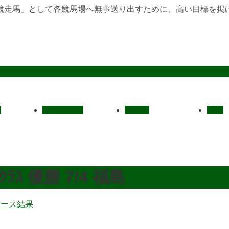
競走馬」として各競馬場へ無事送り出すために、高い目標を掲
定
レース結果
ご挨拶
概要
ｽ 優勝 7/4 福島
レース結果