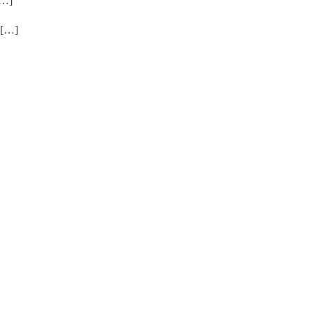
…]
…]