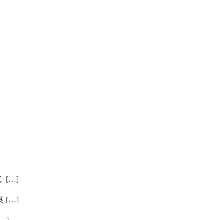
[…]
[…]