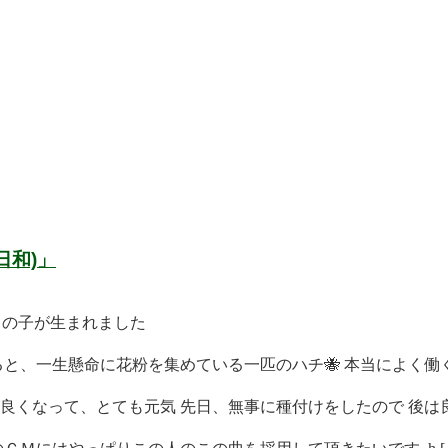
日和)」
男の子が生まれました
と、一生懸命に花粉を集めている一匹のハチ🐝 本当によく働く 
くなって、とても元気 先日、無事に種付けをしたので 後は良 