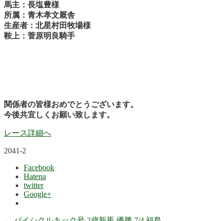
馬主：長塩豊様
所属：青木孝文厩舎
生産者：北星村田牧場様
鞍上：菅原明良騎手
関係者の皆様おめでとうございます。
今後共宜しくお願い致します。
レース詳細へ
2041-2
Facebook
Hatena
twitter
Google+
←
バイシクルキック号 2歳新馬 優勝 7/4 福島