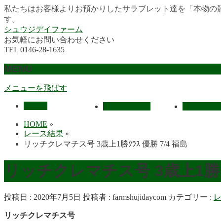
私たちはお客様よりお預かりしたサラブレット達を「本物の
す。
シュウジデイファーム
お気軽にお問い合わせください
TEL 0146-28-1635
MENU
メニューを飛ばす
HOME
最近の活躍馬
出走馬予
HOME
»
レース結果
»
リッチクレマチス号 3歳上1勝ｸﾗｽ 優勝 7/4 福島
リッチクレマチス号 3歳上1勝ｸﾗ
投稿日 : 2020年7月5日
投稿者 :
farmshujidaycom
カテゴリー :
リッチクレマチス号