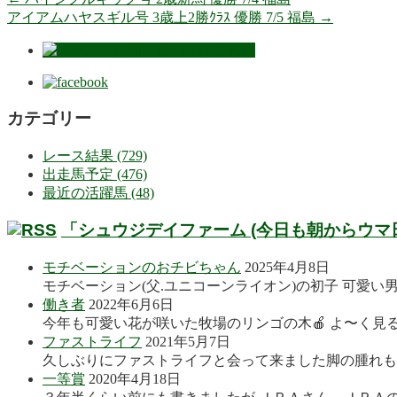
アイアムハヤスギル号 3歳上2勝ｸﾗｽ 優勝 7/5 福島
→
カテゴリー
レース結果 (729)
出走馬予定 (476)
最近の活躍馬 (48)
「シュウジデイファーム (今日も朝からウマ
モチベーションのおチビちゃん
2025年4月8日
モチベーション(父.ユニコーンライオン)の初子 可愛い
働き者
2022年6月6日
今年も可愛い花が咲いた牧場のリンゴの木🍎 よ〜く見る
ファストライフ
2021年5月7日
久しぶりにファストライフと会って来ました脚の腫れも良
一等賞
2020年4月18日