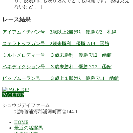
り、幌別川にも映り込んでとても綺麗です。 姿は見え
ないけど […]
レース結果
アイアムイチバン号 3歳以上2勝ｸﾗｽ 優勝 8/2 札幌
ステラトップガン号 2歳未勝利 優勝 7/19 函館
ミルトメロディー号 ３歳未勝利 優勝 7/12 函館
ベネディクション号 ３歳未勝利 優勝 7/12 函館
ビップムーラン号 ３歳上１勝ｸﾗｽ 優勝 7/11 函館
PAGETOP
シュウジデイファーム
北海道浦河郡浦河町西舎144-1
HOME
最近の活躍馬