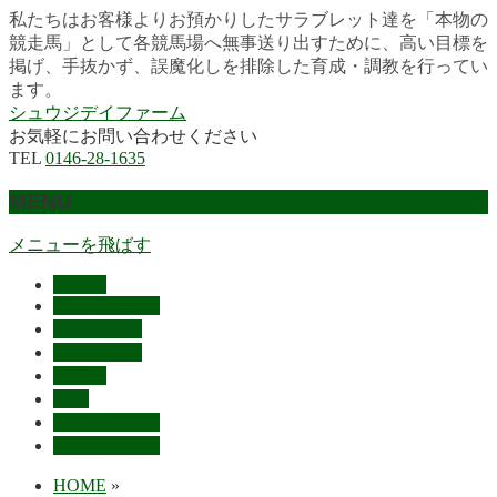
私たちはお客様よりお預かりしたサラブレット達を「本物の
競走馬」として各競馬場へ無事送り出すために、高い目標を
掲げ、手抜かず、誤魔化しを排除した育成・調教を行ってい
ます。
シュウジデイファーム
お気軽にお問い合わせください
TEL
0146-28-1635
MENU
メニューを飛ばす
HOME
最近の活躍馬
出走馬予定
レース結果
ご挨拶
概要
スタッフ募集
お問い合わせ
HOME
»