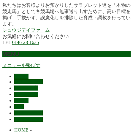
私たちはお客様よりお預かりしたサラブレット達を「本物の
競走馬」として各競馬場へ無事送り出すために、高い目標を
掲げ、手抜かず、誤魔化しを排除した育成・調教を行ってい
ます。
シュウジデイファーム
お気軽にお問い合わせください
TEL
0146-28-1635
MENU
メニューを飛ばす
HOME
最近の活躍馬
出走馬予定
レース結果
ご挨拶
概要
スタッフ募集
お問い合わせ
HOME
»