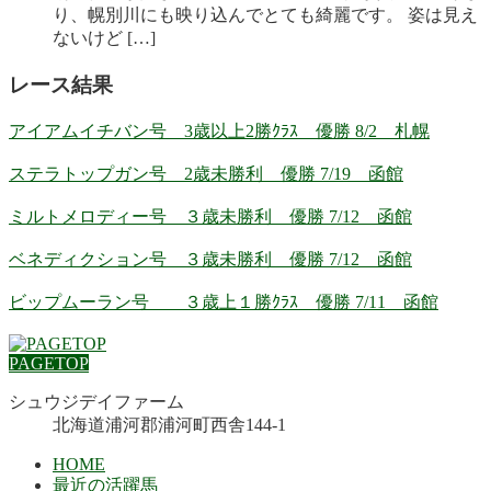
り、幌別川にも映り込んでとても綺麗です。 姿は見え
ないけど […]
レース結果
アイアムイチバン号 3歳以上2勝ｸﾗｽ 優勝 8/2 札幌
ステラトップガン号 2歳未勝利 優勝 7/19 函館
ミルトメロディー号 ３歳未勝利 優勝 7/12 函館
ベネディクション号 ３歳未勝利 優勝 7/12 函館
ビップムーラン号 ３歳上１勝ｸﾗｽ 優勝 7/11 函館
PAGETOP
シュウジデイファーム
北海道浦河郡浦河町西舎144-1
HOME
最近の活躍馬