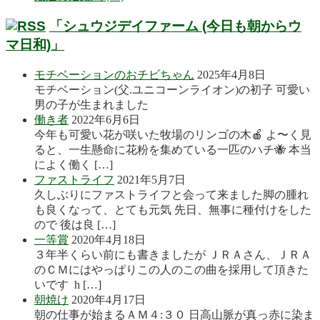
「シュウジデイファーム (今日も朝からウ
マ日和)」
モチベーションのおチビちゃん
2025年4月8日
モチベーション(父.ユニコーンライオン)の初子 可愛い
男の子が生まれました
働き者
2022年6月6日
今年も可愛い花が咲いた牧場のリンゴの木🍎 よ〜く見
ると、一生懸命に花粉を集めている一匹のハチ🐝 本当
によく働く […]
ファストライフ
2021年5月7日
久しぶりにファストライフと会って来ました脚の腫れ
も良くなって、とても元気 先日、無事に種付けをした
ので 後は良 […]
一等賞
2020年4月18日
３年半くらい前にも書きましたが ＪＲＡさん、ＪＲＡ
のＣＭにはやっぱりこの人のこの曲を採用して頂きた
いです h […]
朝焼け
2020年4月17日
朝の仕事が始まるＡＭ４:３０ 日高山脈が真っ赤に染ま