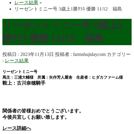
レース結果
»
リーゼントミニー号 3歳上1勝ｸﾗｽ 優勝 11/12 福島
リーゼントミニー号 3歳上1
勝ｸﾗｽ 優勝 11/12 福島
投稿日 : 2023年11月13日
投稿者 :
farmshujidaycom
カテゴリー
:
レース結果
リーゼントミニー号
馬主：三浦大輔様 所属：矢作芳人厩舎 生産者：ヒダカファーム様
鞍上：古川奈穂騎手
関係者の皆様おめでとうございます。
今後共宜しくお願い致します。
レース詳細へ