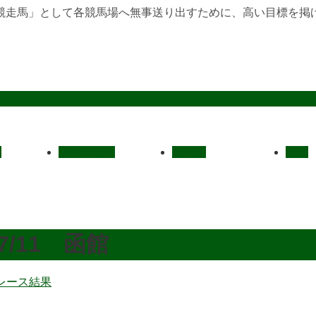
競走馬」として各競馬場へ無事送り出すために、高い目標を掲
定
レース結果
ご挨拶
概要
7/11 函館
レース結果