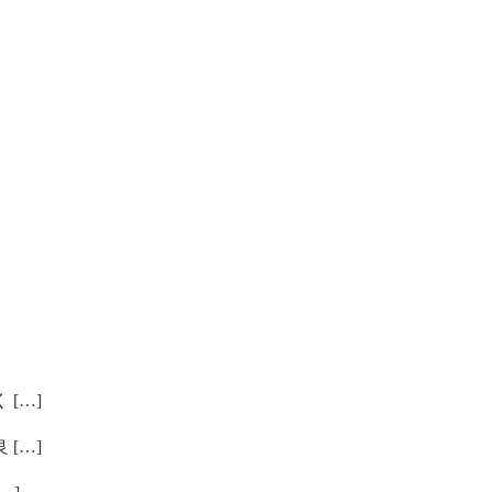
[…]
[…]