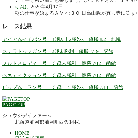
３年半くらい前にも書きましたが ＪＲＡさん、ＪＲＡの
朝焼け
2020年4月17日
朝の仕事が始まるＡＭ４:３０ 日高山脈が真っ赤に染まり
レース結果
アイアムイチバン号 3歳以上2勝ｸﾗｽ 優勝 8/2 札幌
ステラトップガン号 2歳未勝利 優勝 7/19 函館
ミルトメロディー号 ３歳未勝利 優勝 7/12 函館
ベネディクション号 ３歳未勝利 優勝 7/12 函館
ビップムーラン号 ３歳上１勝ｸﾗｽ 優勝 7/11 函館
PAGETOP
シュウジデイファーム
北海道浦河郡浦河町西舎144-1
HOME