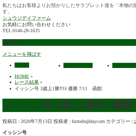
私たちはお客様よりお預かりしたサラブレット達を「本物の
す。
シュウジデイファーム
お気軽にお問い合わせください
TEL 0146-28-1635
MENU
メニューを飛ばす
HOME
最近の活躍馬
出走馬予
HOME
»
レース結果
»
イッシン号 3歳上1勝ｸﾗｽ 優勝 7/11 函館
イッシン号 3歳上1勝ｸﾗｽ 優勝 
投稿日 : 2020年7月13日
投稿者 :
farmshujidaycom
カテゴリー :
イッシン号