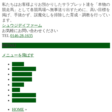
私たちはお客様よりお預かりしたサラブレット達を「本物の
競走馬」として各競馬場へ無事送り出すために、高い目標を
掲げ、手抜かず、誤魔化しを排除した育成・調教を行ってい
ます。
シュウジデイファーム
お気軽にお問い合わせください
TEL
0146-28-1635
MENU
メニューを飛ばす
HOME
最近の活躍馬
出走馬予定
レース結果
ご挨拶
概要
スタッフ募集
お問い合わせ
HOME
»