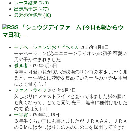
レース結果 (729)
出走馬予定 (477)
最近の活躍馬 (48)
「シュウジデイファーム (今日も朝からウ
マ日和)」
モチベーションのおチビちゃん
2025年4月8日
モチベーション(父.ユニコーンライオン)の初子 可愛い
男の子が生まれました
働き者
2022年6月6日
今年も可愛い花が咲いた牧場のリンゴの木🍎 よ〜く見
ると、一生懸命に花粉を集めている一匹のハチ🐝 本当
によく働く […]
ファストライフ
2021年5月7日
久しぶりにファストライフと会って来ました脚の腫れ
も良くなって、とても元気 先日、無事に種付けをした
ので 後は良 […]
一等賞
2020年4月18日
３年半くらい前にも書きましたが ＪＲＡさん、ＪＲＡ
のＣＭにはやっぱりこの人のこの曲を採用して頂きた