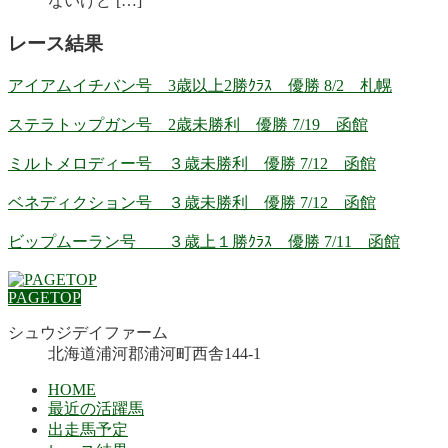
ないけど […]
レース結果
アイアムイチバン号 3歳以上2勝ｸﾗｽ 優勝 8/2 札幌
ステラトップガン号 2歳未勝利 優勝 7/19 函館
ミルトメロディー号 ３歳未勝利 優勝 7/12 函館
ベネディクション号 ３歳未勝利 優勝 7/12 函館
ビップムーラン号 ３歳上１勝ｸﾗｽ 優勝 7/11 函館
PAGETOP
シュウジデイファーム
北海道浦河郡浦河町西舎144-1
HOME
最近の活躍馬
出走馬予定