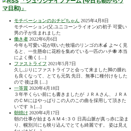
「シュウジデイファーム (今日も朝からウ
マ日和)」
モチベーションのおチビちゃん
2025年4月8日
モチベーション(父.ユニコーンライオン)の初子 可愛い
男の子が生まれました
働き者
2022年6月6日
今年も可愛い花が咲いた牧場のリンゴの木🍎 よ〜く見
ると、一生懸命に花粉を集めている一匹のハチ🐝 本当
によく働く […]
ファストライフ
2021年5月7日
久しぶりにファストライフと会って来ました脚の腫れ
も良くなって、とても元気 先日、無事に種付けをした
ので 後は良 […]
一等賞
2020年4月18日
３年半くらい前にも書きましたが ＪＲＡさん、ＪＲＡ
のＣＭにはやっぱりこの人のこの曲を採用して頂きた
いです h […]
朝焼け
2020年4月17日
朝の仕事が始まるＡＭ４:３０ 日高山脈が真っ赤に染ま
り、幌別川にも映り込んでとても綺麗です。 姿は見え