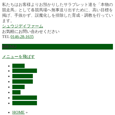
私たちはお客様よりお預かりしたサラブレット達を「本物の
競走馬」として各競馬場へ無事送り出すために、高い目標を
掲げ、手抜かず、誤魔化しを排除した育成・調教を行ってい
ます。
シュウジデイファーム
お気軽にお問い合わせください
TEL
0146-28-1635
MENU
メニューを飛ばす
HOME
最近の活躍馬
出走馬予定
レース結果
ご挨拶
概要
スタッフ募集
お問い合わせ
HOME
»