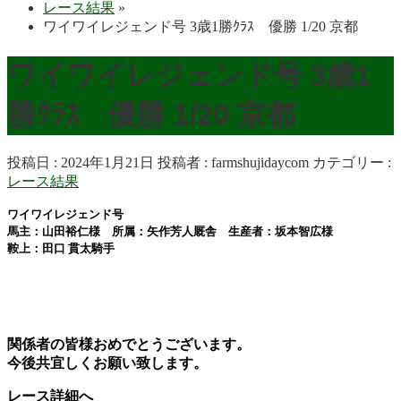
レース結果
»
ワイワイレジェンド号 3歳1勝ｸﾗｽ 優勝 1/20 京都
ワイワイレジェンド号 3歳1
勝ｸﾗｽ 優勝 1/20 京都
投稿日 : 2024年1月21日
投稿者 :
farmshujidaycom
カテゴリー :
レース結果
ワイワイレジェンド号
馬主：山田裕仁様 所属：矢作芳人厩舎 生産者：坂本智広様
鞍上：田口 貫太
騎手
関係者の皆様おめでとうございます。
今後共宜しくお願い致します。
レース詳細へ