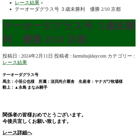
レース結果
»
テーオーダグラス号 ３歳未勝利 優勝 2/10 京都
テーオーダグラス号 ３歳未勝
利 優勝 2/10 京都
投稿日 : 2024年2月11日
投稿者 :
farmshujidaycom
カテゴリー :
レース結果
テーオーダグラス号
馬主：小笹公也様 所属：須貝尚介厩舎 生産者：ヤナガワ牧場様
鞍上：
▲
永島 まなみ
騎手
関係者の皆様おめでとうございます。
今後共宜しくお願い致します。
レース詳細へ