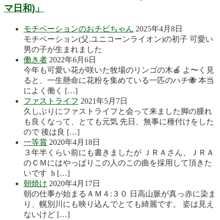
マ日和)」
モチベーションのおチビちゃん
2025年4月8日
モチベーション(父.ユニコーンライオン)の初子 可愛い
男の子が生まれました
働き者
2022年6月6日
今年も可愛い花が咲いた牧場のリンゴの木🍎 よ〜く見
ると、一生懸命に花粉を集めている一匹のハチ🐝 本当
によく働く […]
ファストライフ
2021年5月7日
久しぶりにファストライフと会って来ました脚の腫れ
も良くなって、とても元気 先日、無事に種付けをした
ので 後は良 […]
一等賞
2020年4月18日
３年半くらい前にも書きましたが ＪＲＡさん、ＪＲＡ
のＣＭにはやっぱりこの人のこの曲を採用して頂きた
いです h […]
朝焼け
2020年4月17日
朝の仕事が始まるＡＭ４:３０ 日高山脈が真っ赤に染ま
り、幌別川にも映り込んでとても綺麗です。 姿は見え
ないけど […]