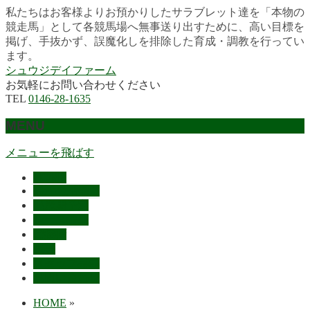
私たちはお客様よりお預かりしたサラブレット達を「本物の
競走馬」として各競馬場へ無事送り出すために、高い目標を
掲げ、手抜かず、誤魔化しを排除した育成・調教を行ってい
ます。
シュウジデイファーム
お気軽にお問い合わせください
TEL
0146-28-1635
MENU
メニューを飛ばす
HOME
最近の活躍馬
出走馬予定
レース結果
ご挨拶
概要
スタッフ募集
お問い合わせ
HOME
»