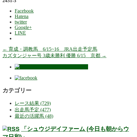
2431-3
Facebook
Hatena
twitter
Google+
LINE
←
育成・調教馬 6/15~16 JRA出走予定馬
カズタンジャー号 3歳未勝利 優勝 6/15 京都
→
カテゴリー
レース結果 (729)
出走馬予定 (477)
最近の活躍馬 (48)
「シュウジデイファーム (今日も朝からウ
マ日和)」