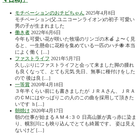
モチベーションのおチビちゃん
2025年4月8日
モチベーション(父.ユニコーンライオン)の初子 可愛い
男の子が生まれました
働き者
2022年6月6日
今年も可愛い花が咲いた牧場のリンゴの木🍎 よ〜く見
ると、一生懸命に花粉を集めている一匹のハチ🐝 本当
によく働く […]
ファストライフ
2021年5月7日
久しぶりにファストライフと会って来ました脚の腫れ
も良くなって、とても元気 先日、無事に種付けをした
ので 後は良 […]
一等賞
2020年4月18日
３年半くらい前にも書きましたが ＪＲＡさん、ＪＲＡ
のＣＭにはやっぱりこの人のこの曲を採用して頂きた
いです h […]
朝焼け
2020年4月17日
朝の仕事が始まるＡＭ４:３０ 日高山脈が真っ赤に染ま
り、幌別川にも映り込んでとても綺麗です。 姿は見え
ないけど […]