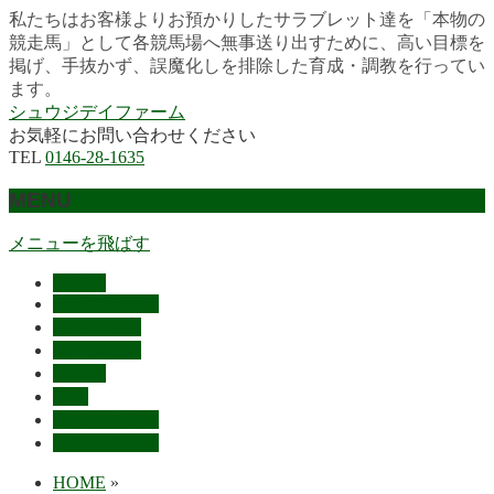
私たちはお客様よりお預かりしたサラブレット達を「本物の
競走馬」として各競馬場へ無事送り出すために、高い目標を
掲げ、手抜かず、誤魔化しを排除した育成・調教を行ってい
ます。
シュウジデイファーム
お気軽にお問い合わせください
TEL
0146-28-1635
MENU
メニューを飛ばす
HOME
最近の活躍馬
出走馬予定
レース結果
ご挨拶
概要
スタッフ募集
お問い合わせ
HOME
»