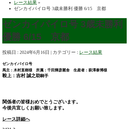
レース結果
»
ゼンカイパイロ号 3歳未勝利 優勝 6/15 京都
ゼンカイパイロ号 3歳未勝利
優勝 6/15 京都
投稿日 : 2024年6月16日
カテゴリー :
レース結果
ゼンカイパイロ号
馬主：木村直樹様 所属：千田輝彦厩舎 生産者：萩澤泰博様
鞍上：吉村 誠之助
騎手
関係者の皆様おめでとうございます。
今後共宜しくお願い致します。
レース詳細へ