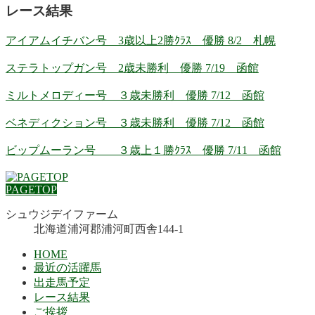
レース結果
アイアムイチバン号 3歳以上2勝ｸﾗｽ 優勝 8/2 札幌
ステラトップガン号 2歳未勝利 優勝 7/19 函館
ミルトメロディー号 ３歳未勝利 優勝 7/12 函館
ベネディクション号 ３歳未勝利 優勝 7/12 函館
ビップムーラン号 ３歳上１勝ｸﾗｽ 優勝 7/11 函館
PAGETOP
シュウジデイファーム
北海道浦河郡浦河町西舎144-1
HOME
最近の活躍馬
出走馬予定
レース結果
ご挨拶