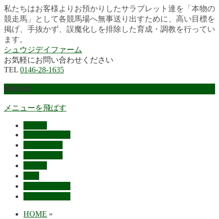
私たちはお客様よりお預かりしたサラブレット達を「本物の
競走馬」として各競馬場へ無事送り出すために、高い目標を
掲げ、手抜かず、誤魔化しを排除した育成・調教を行ってい
ます。
シュウジデイファーム
お気軽にお問い合わせください
TEL
0146-28-1635
MENU
メニューを飛ばす
HOME
最近の活躍馬
出走馬予定
レース結果
ご挨拶
概要
スタッフ募集
お問い合わせ
HOME
»