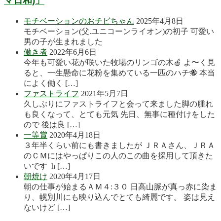
マ日和)」
モチベーションのおチビちゃん
2025年4月8日
モチベーション(父.ユニコーンライオン)の初子 可愛い
男の子が生まれました
働き者
2022年6月6日
今年も可愛い花が咲いた牧場のリンゴの木🍎 よ〜く見
ると、一生懸命に花粉を集めている一匹のハチ🐝 本当
によく働く […]
ファストライフ
2021年5月7日
久しぶりにファストライフと会って来ました脚の腫れ
も良くなって、とても元気 先日、無事に種付けをした
ので 後は良 […]
一等賞
2020年4月18日
３年半くらい前にも書きましたが ＪＲＡさん、ＪＲＡ
のＣＭにはやっぱりこの人のこの曲を採用して頂きた
いです h […]
朝焼け
2020年4月17日
朝の仕事が始まるＡＭ４:３０ 日高山脈が真っ赤に染ま
り、幌別川にも映り込んでとても綺麗です。 姿は見え
ないけど […]