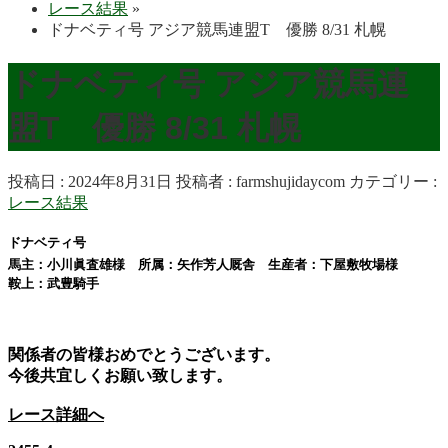
レース結果
»
ドナベティ号 アジア競馬連盟T 優勝 8/31 札幌
ドナベティ号 アジア競馬連
盟T 優勝 8/31 札幌
投稿日 : 2024年8月31日
投稿者 :
farmshujidaycom
カテゴリー :
レース結果
ドナベティ号
馬主：小川眞査雄様 所属：矢作芳人厩舎 生産者：下屋敷牧場様
鞍上：武豊
騎手
関係者の皆様おめでとうございます。
今後共宜しくお願い致します。
レース詳細へ