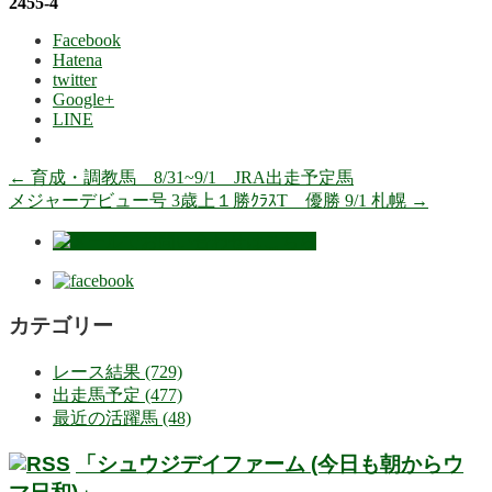
2455-4
Facebook
Hatena
twitter
Google+
LINE
←
育成・調教馬 8/31~9/1 JRA出走予定馬
メジャーデビュー号 3歳上１勝ｸﾗｽT 優勝 9/1 札幌
→
カテゴリー
レース結果 (729)
出走馬予定 (477)
最近の活躍馬 (48)
「シュウジデイファーム (今日も朝からウ