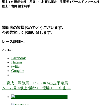
馬主：佐藤範夫様 所属：中村直也厩舎 生産者：ワールドファーム様
鞍上：
岩田 望来
騎手
関係者の皆様おめでとうございます。
今後共宜しくお願い致します。
レース詳細へ
2501-0
Facebook
Hatena
twitter
Google+
←
育成・調教馬 1/5~6 JRA出走予定馬
ムーム号 4歳上2勝ｸﾗｽ 優勝 1/5 中山
→