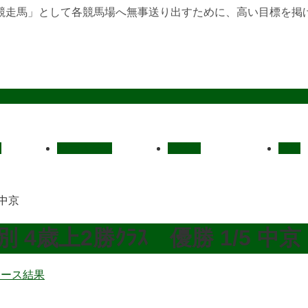
競走馬」として各競馬場へ無事送り出すために、高い目標を掲
定
レース結果
ご挨拶
概要
 中京
歳上2勝ｸﾗｽ 優勝 1/5 中京
レース結果