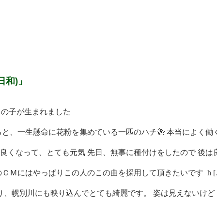
日和)」
男の子が生まれました
と、一生懸命に花粉を集めている一匹のハチ🐝 本当によく働く 
くなって、とても元気 先日、無事に種付けをしたので 後は良 
ＣＭにはやっぱりこの人のこの曲を採用して頂きたいです h [
、幌別川にも映り込んでとても綺麗です。 姿は見えないけど [