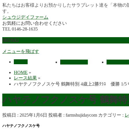
私たちはお客様よりお預かりしたサラブレット達を「本物の
す。
シュウジデイファーム
お気軽にお問い合わせください
TEL 0146-28-1635
MENU
メニューを飛ばす
HOME
最近の活躍馬
出走馬予
HOME
»
レース結果
»
ハヤテノフクノスケ号 鶴舞特別 4歳上2勝ｸﾗｽ 優勝 1/5
ハヤテノフクノスケ号 鶴舞特別 4
投稿日 : 2025年1月6日
投稿者 :
farmshujidaycom
カテゴリー :
ハヤテノフクノスケ号