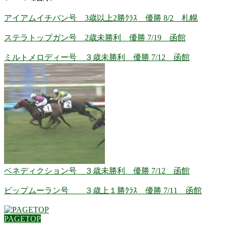
アイアムイチバン号 3歳以上2勝ｸﾗｽ 優勝 8/2 札幌
ステラトップガン号 2歳未勝利 優勝 7/19 函館
ミルトメロディー号 ３歳未勝利 優勝 7/12 函館
ベネディクション号 ３歳未勝利 優勝 7/12 函館
ビップムーラン号 ３歳上１勝ｸﾗｽ 優勝 7/11 函館
PAGETOP