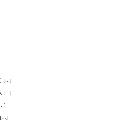
[…]
[…]
…]
…]