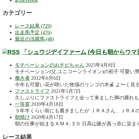
カテゴリー
レース結果 (729)
出走馬予定 (476)
最近の活躍馬 (48)
「シュウジデイファーム (今日も朝からウマ
モチベーションのおチビちゃん
2025年4月8日
モチベーション(父.ユニコーンライオン)の初子 可愛い
働き者
2022年6月6日
今年も可愛い花が咲いた牧場のリンゴの木🍎 よ〜く見る
ファストライフ
2021年5月7日
久しぶりにファストライフと会って来ました脚の腫れも良
一等賞
2020年4月18日
３年半くらい前にも書きましたが ＪＲＡさん、ＪＲＡの
朝焼け
2020年4月17日
朝の仕事が始まるＡＭ４:３０ 日高山脈が真っ赤に染まり
レース結果