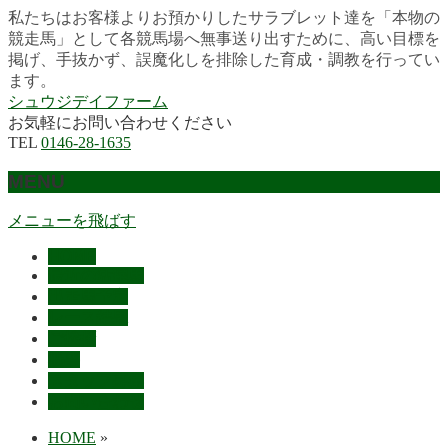
私たちはお客様よりお預かりしたサラブレット達を「本物の
競走馬」として各競馬場へ無事送り出すために、高い目標を
掲げ、手抜かず、誤魔化しを排除した育成・調教を行ってい
ます。
シュウジデイファーム
お気軽にお問い合わせください
TEL
0146-28-1635
MENU
メニューを飛ばす
HOME
最近の活躍馬
出走馬予定
レース結果
ご挨拶
概要
スタッフ募集
お問い合わせ
HOME
»