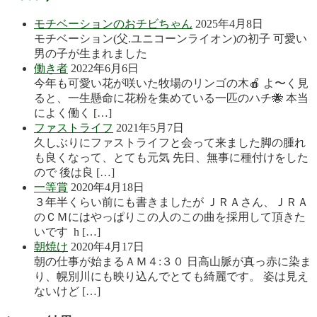
モチベーションのおチビちゃん
2025年4月8日
モチベーション(父.ユニコーンライオン)の初子 可愛い
男の子が生まれました
働き者
2022年6月6日
今年も可愛い花が咲いた牧場のリンゴの木🍎 よ〜く見
ると、一生懸命に花粉を集めている一匹のハチ🐝 本当
によく働く […]
ファストライフ
2021年5月7日
久しぶりにファストライフと会って来ました脚の腫れ
も良くなって、とても元気 先日、無事に種付けをした
ので 後は良 […]
一等賞
2020年4月18日
３年半くらい前にも書きましたが ＪＲＡさん、ＪＲＡ
のＣＭにはやっぱりこの人のこの曲を採用して頂きた
いです h […]
朝焼け
2020年4月17日
朝の仕事が始まるＡＭ４:３０ 日高山脈が真っ赤に染ま
り、幌別川にも映り込んでとても綺麗です。 姿は見え
ないけど […]