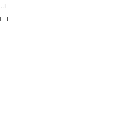
…]
…]