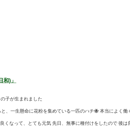
日和)」
男の子が生まれました
と、一生懸命に花粉を集めている一匹のハチ🐝 本当によく働く 
くなって、とても元気 先日、無事に種付けをしたので 後は良 