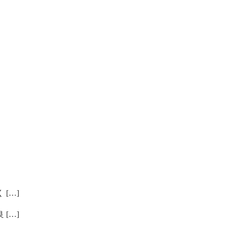
[…]
[…]