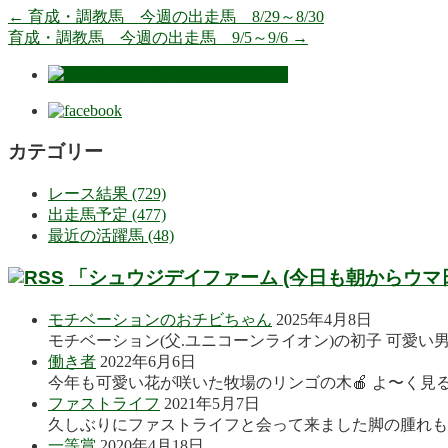
←
育成・調教馬 今週の出走馬 8/29～8/30
育成・調教馬 今週の出走馬 9/5～9/6
→
カテゴリー
レース結果 (729)
出走馬予定 (477)
最近の活躍馬 (48)
「シュウジデイファーム (今日も朝からウマ
モチベーションのおチビちゃん
2025年4月8日
モチベーション(父.ユニコーンライオン)の初子 可愛い
働き者
2022年6月6日
今年も可愛い花が咲いた牧場のリンゴの木🍎 よ〜く見る
ファストライフ
2021年5月7日
久しぶりにファストライフと会って来ました脚の腫れも良
一等賞
2020年4月18日