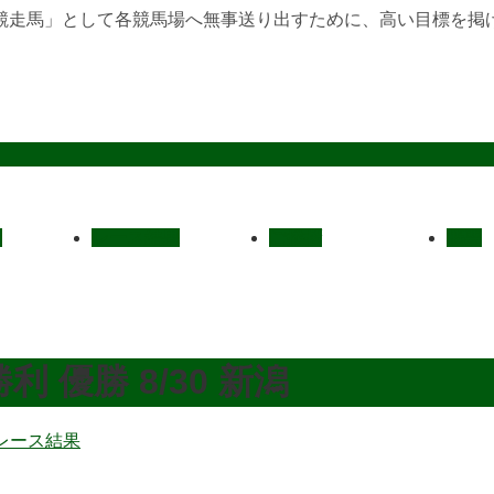
競走馬」として各競馬場へ無事送り出すために、高い目標を掲
定
レース結果
ご挨拶
概要
 優勝 8/30 新潟
レース結果