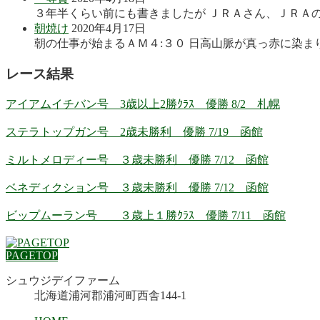
３年半くらい前にも書きましたが ＪＲＡさん、ＪＲＡの
朝焼け
2020年4月17日
朝の仕事が始まるＡＭ４:３０ 日高山脈が真っ赤に染まり
レース結果
アイアムイチバン号 3歳以上2勝ｸﾗｽ 優勝 8/2 札幌
ステラトップガン号 2歳未勝利 優勝 7/19 函館
ミルトメロディー号 ３歳未勝利 優勝 7/12 函館
ベネディクション号 ３歳未勝利 優勝 7/12 函館
ビップムーラン号 ３歳上１勝ｸﾗｽ 優勝 7/11 函館
PAGETOP
シュウジデイファーム
北海道浦河郡浦河町西舎144-1