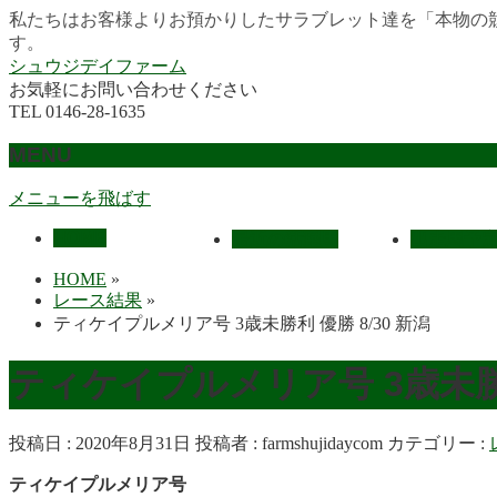
私たちはお客様よりお預かりしたサラブレット達を「本物の
す。
シュウジデイファーム
お気軽にお問い合わせください
TEL 0146-28-1635
MENU
メニューを飛ばす
HOME
最近の活躍馬
出走馬予
HOME
»
レース結果
»
ティケイプルメリア号 3歳未勝利 優勝 8/30 新潟
ティケイプルメリア号 3歳未勝利
投稿日 : 2020年8月31日
投稿者 :
farmshujidaycom
カテゴリー :
ティケイプルメリア号