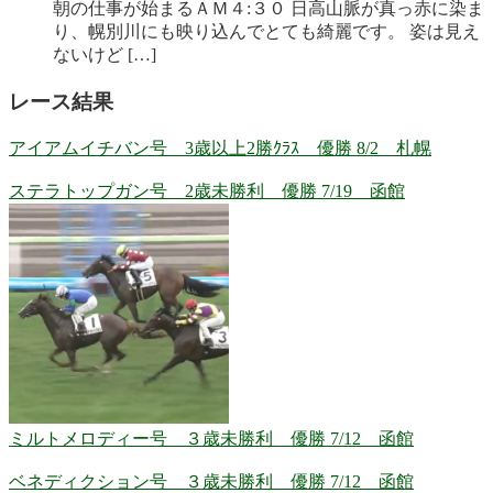
朝の仕事が始まるＡＭ４:３０ 日高山脈が真っ赤に染ま
り、幌別川にも映り込んでとても綺麗です。 姿は見え
ないけど […]
レース結果
アイアムイチバン号 3歳以上2勝ｸﾗｽ 優勝 8/2 札幌
ステラトップガン号 2歳未勝利 優勝 7/19 函館
ミルトメロディー号 ３歳未勝利 優勝 7/12 函館
ベネディクション号 ３歳未勝利 優勝 7/12 函館