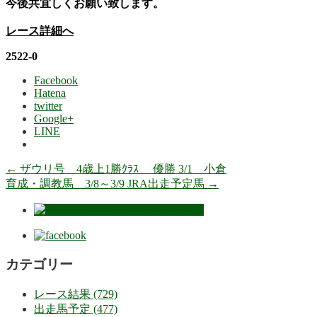
今後共宜しくお願い致します。
レース詳細へ
2522-0
Facebook
Hatena
twitter
Google+
LINE
←
ザウリ号 4歳上1勝ｸﾗｽ 優勝 3/1 小倉
育成・調教馬 3/8～3/9 JRA出走予定馬
→
カテゴリー
レース結果 (729)
出走馬予定 (477)