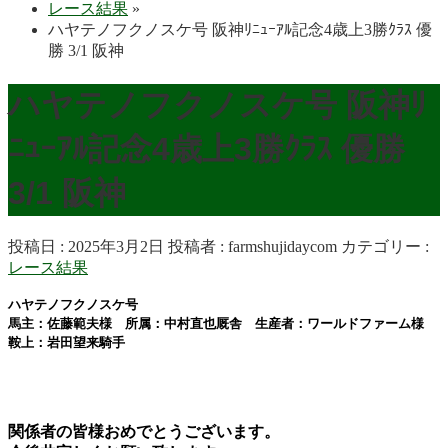
レース結果
»
ハヤテノフクノスケ号 阪神ﾘﾆｭｰｱﾙ記念4歳上3勝ｸﾗｽ 優
勝 3/1 阪神
ハヤテノフクノスケ号 阪神ﾘ
ﾆｭｰｱﾙ記念4歳上3勝ｸﾗｽ 優勝
3/1 阪神
投稿日 : 2025年3月2日
投稿者 :
farmshujidaycom
カテゴリー :
レース結果
ハヤテノフクノスケ号
馬主：佐藤範夫様 所属：中村直也厩舎 生産者：ワールドファーム様
鞍上：岩田望来
騎手
関係者の皆様おめでとうございます。