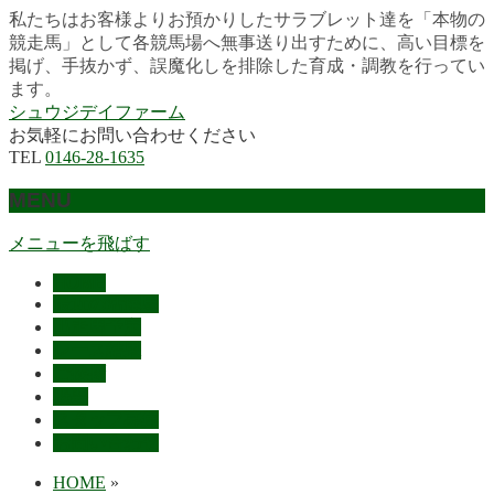
私たちはお客様よりお預かりしたサラブレット達を「本物の
競走馬」として各競馬場へ無事送り出すために、高い目標を
掲げ、手抜かず、誤魔化しを排除した育成・調教を行ってい
ます。
シュウジデイファーム
お気軽にお問い合わせください
TEL
0146-28-1635
MENU
メニューを飛ばす
HOME
最近の活躍馬
出走馬予定
レース結果
ご挨拶
概要
スタッフ募集
お問い合わせ
HOME
»