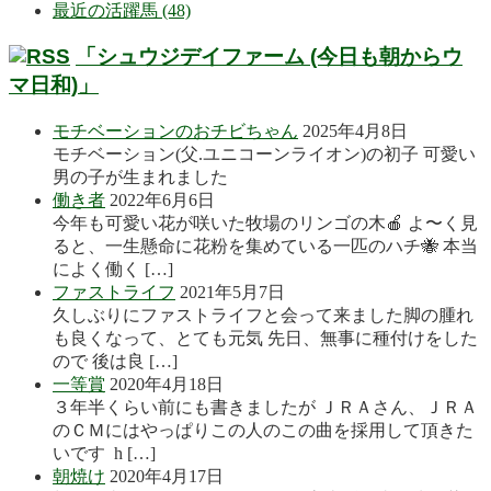
最近の活躍馬 (48)
「シュウジデイファーム (今日も朝からウ
マ日和)」
モチベーションのおチビちゃん
2025年4月8日
モチベーション(父.ユニコーンライオン)の初子 可愛い
男の子が生まれました
働き者
2022年6月6日
今年も可愛い花が咲いた牧場のリンゴの木🍎 よ〜く見
ると、一生懸命に花粉を集めている一匹のハチ🐝 本当
によく働く […]
ファストライフ
2021年5月7日
久しぶりにファストライフと会って来ました脚の腫れ
も良くなって、とても元気 先日、無事に種付けをした
ので 後は良 […]
一等賞
2020年4月18日
３年半くらい前にも書きましたが ＪＲＡさん、ＪＲＡ
のＣＭにはやっぱりこの人のこの曲を採用して頂きた
いです h […]
朝焼け
2020年4月17日