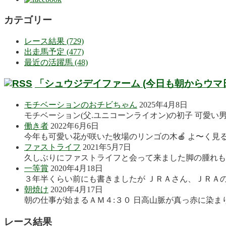
カテゴリー
レース結果 (729)
出走馬予定 (477)
最近の活躍馬 (48)
「シュウジデイファーム (今日も朝からウマ
モチベーションのおチビちゃん
2025年4月8日
モチベーション(父.ユニコーンライオン)の初子 可愛い
働き者
2022年6月6日
今年も可愛い花が咲いた牧場のリンゴの木🍎 よ〜く見る
ファストライフ
2021年5月7日
久しぶりにファストライフと会って来ました脚の腫れも良
一等賞
2020年4月18日
３年半くらい前にも書きましたが ＪＲＡさん、ＪＲＡの
朝焼け
2020年4月17日
朝の仕事が始まるＡＭ４:３０ 日高山脈が真っ赤に染まり
レース結果