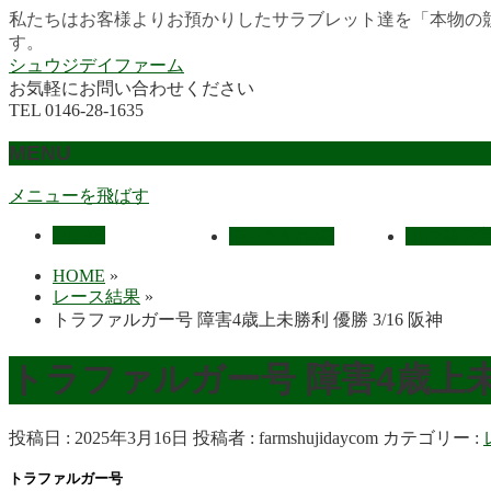
私たちはお客様よりお預かりしたサラブレット達を「本物の
す。
シュウジデイファーム
お気軽にお問い合わせください
TEL 0146-28-1635
MENU
メニューを飛ばす
HOME
最近の活躍馬
出走馬予
HOME
»
レース結果
»
トラファルガー号 障害4歳上未勝利 優勝 3/16 阪神
トラファルガー号 障害4歳上未勝
投稿日 : 2025年3月16日
投稿者 :
farmshujidaycom
カテゴリー :
トラファルガー号