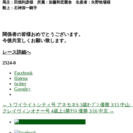
馬主：田畑利彦様 所属：加藤和宏厩舎 生産者：矢野牧場様
鞍上：石神深一
騎手
関係者の皆様おめでとうございます。
今後共宜しくお願い致します。
レース詳細へ
2524-0
Facebook
Hatena
twitter
Google+
←
トワイライトシティ号 アネモネS 3歳ｵｰﾌﾟﾝ 優勝 3/15 中
クレイヴィンオナー号 4歳上1勝ｸﾗｽ 優勝 3/16 中京
→