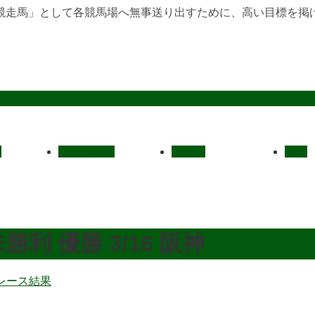
競走馬」として各競馬場へ無事送り出すために、高い目標を掲
定
レース結果
ご挨拶
概要
利 優勝 3/16 阪神
レース結果