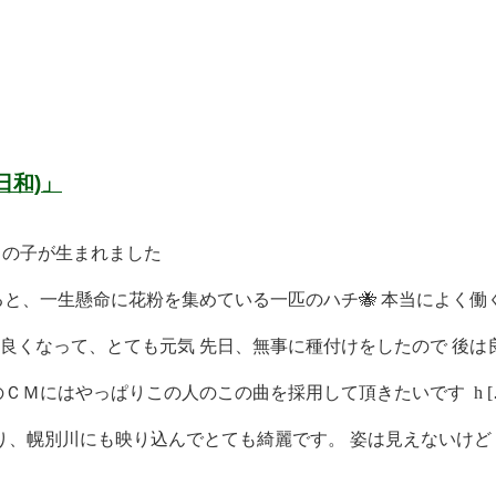
日和)」
男の子が生まれました
と、一生懸命に花粉を集めている一匹のハチ🐝 本当によく働く 
くなって、とても元気 先日、無事に種付けをしたので 後は良 
ＣＭにはやっぱりこの人のこの曲を採用して頂きたいです h [
、幌別川にも映り込んでとても綺麗です。 姿は見えないけど [