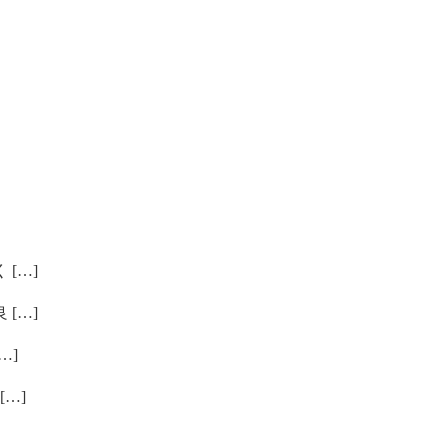
[…]
[…]
…]
…]