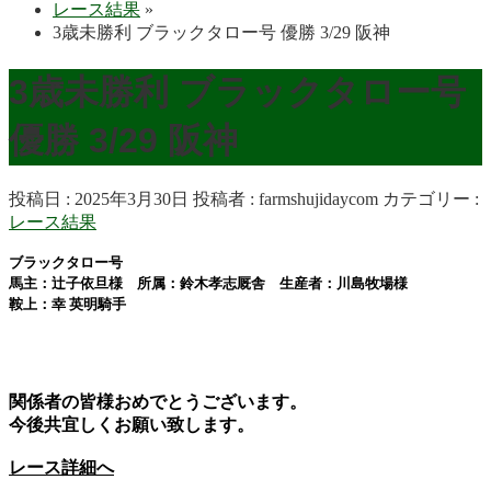
レース結果
»
3歳未勝利 ブラックタロー号 優勝 3/29 阪神
3歳未勝利 ブラックタロー号
優勝 3/29 阪神
投稿日 : 2025年3月30日
投稿者 :
farmshujidaycom
カテゴリー :
レース結果
ブラックタロー号
馬主：辻子依旦様 所属：鈴木孝志厩舎 生産者：川島牧場様
鞍上：
幸 英明
騎手
関係者の皆様おめでとうございます。
今後共宜しくお願い致します。
レース詳細へ