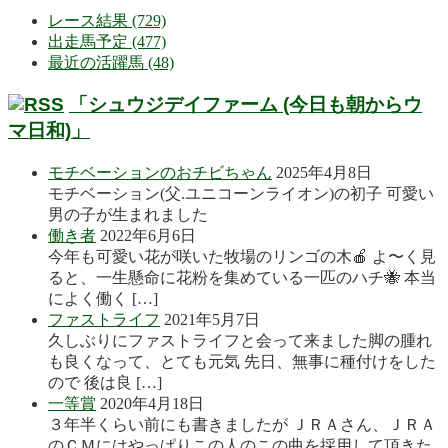
レース結果 (729)
出走馬予定 (477)
最近の活躍馬 (48)
「シュウジデイファーム (今日も朝からウ
マ日和)」
モチベーションのおチビちゃん
2025年4月8日
モチベーション(父.ユニコーンライオン)の初子 可愛い
男の子が生まれました
働き者
2022年6月6日
今年も可愛い花が咲いた牧場のリンゴの木🍎 よ〜く見
ると、一生懸命に花粉を集めている一匹のハチ🐝 本当
によく働く […]
ファストライフ
2021年5月7日
久しぶりにファストライフと会って来ました脚の腫れ
も良くなって、とても元気 先日、無事に種付けをした
ので 後は良 […]
一等賞
2020年4月18日
３年半くらい前にも書きましたが ＪＲＡさん、ＪＲＡ
のＣＭにはやっぱりこの人のこの曲を採用して頂きた