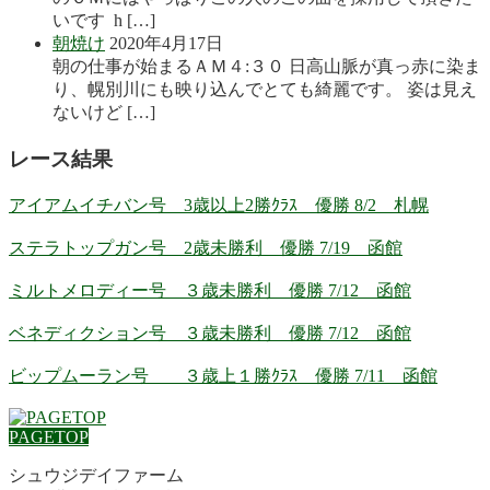
いです h […]
朝焼け
2020年4月17日
朝の仕事が始まるＡＭ４:３０ 日高山脈が真っ赤に染ま
り、幌別川にも映り込んでとても綺麗です。 姿は見え
ないけど […]
レース結果
アイアムイチバン号 3歳以上2勝ｸﾗｽ 優勝 8/2 札幌
ステラトップガン号 2歳未勝利 優勝 7/19 函館
ミルトメロディー号 ３歳未勝利 優勝 7/12 函館
ベネディクション号 ３歳未勝利 優勝 7/12 函館
ビップムーラン号 ３歳上１勝ｸﾗｽ 優勝 7/11 函館
PAGETOP
シュウジデイファーム