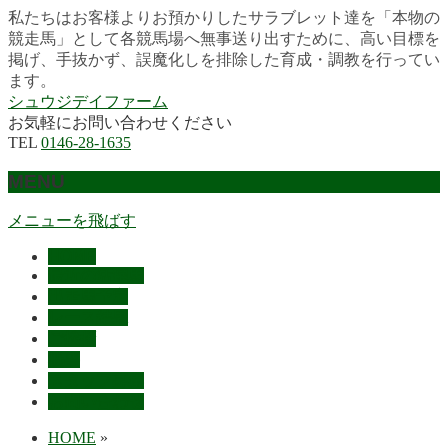
私たちはお客様よりお預かりしたサラブレット達を「本物の
競走馬」として各競馬場へ無事送り出すために、高い目標を
掲げ、手抜かず、誤魔化しを排除した育成・調教を行ってい
ます。
シュウジデイファーム
お気軽にお問い合わせください
TEL
0146-28-1635
MENU
メニューを飛ばす
HOME
最近の活躍馬
出走馬予定
レース結果
ご挨拶
概要
スタッフ募集
お問い合わせ
HOME
»