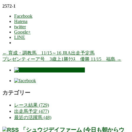
2572-1
Facebook
Hatena
twitter
Google+
LINE
←
育成・調教馬 11/15～16 JRA出走予定馬
プレゼンティーア号 3歳上1勝ｸﾗｽ 優勝 11/15 福島
→
カテゴリー
レース結果 (729)
出走馬予定 (477)
最近の活躍馬 (48)
「シュウジデイファーム (今日も朝からウ