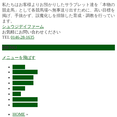
私たちはお客様よりお預かりしたサラブレット達を「本物の
競走馬」として各競馬場へ無事送り出すために、高い目標を
掲げ、手抜かず、誤魔化しを排除した育成・調教を行ってい
ます。
シュウジデイファーム
お気軽にお問い合わせください
TEL
0146-28-1635
MENU
メニューを飛ばす
HOME
最近の活躍馬
出走馬予定
レース結果
ご挨拶
概要
スタッフ募集
お問い合わせ
HOME
»