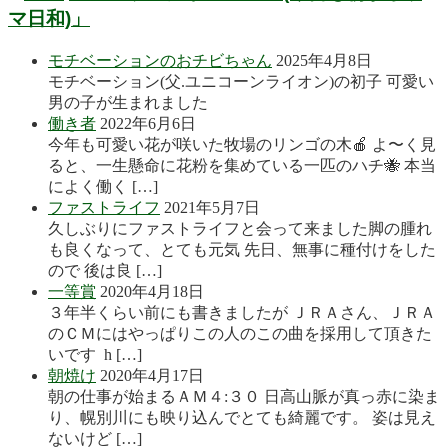
マ日和)」
モチベーションのおチビちゃん
2025年4月8日
モチベーション(父.ユニコーンライオン)の初子 可愛い
男の子が生まれました
働き者
2022年6月6日
今年も可愛い花が咲いた牧場のリンゴの木🍎 よ〜く見
ると、一生懸命に花粉を集めている一匹のハチ🐝 本当
によく働く […]
ファストライフ
2021年5月7日
久しぶりにファストライフと会って来ました脚の腫れ
も良くなって、とても元気 先日、無事に種付けをした
ので 後は良 […]
一等賞
2020年4月18日
３年半くらい前にも書きましたが ＪＲＡさん、ＪＲＡ
のＣＭにはやっぱりこの人のこの曲を採用して頂きた
いです h […]
朝焼け
2020年4月17日
朝の仕事が始まるＡＭ４:３０ 日高山脈が真っ赤に染ま
り、幌別川にも映り込んでとても綺麗です。 姿は見え
ないけど […]