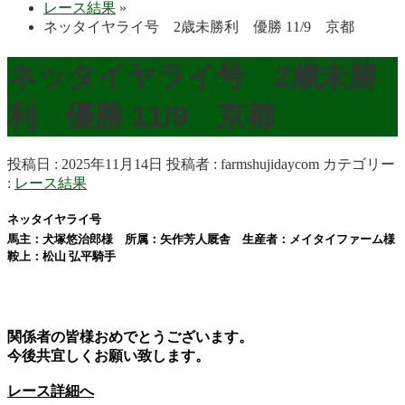
レース結果
»
ネッタイヤライ号 2歳未勝利 優勝 11/9 京都
ネッタイヤライ号 2歳未勝
利 優勝 11/9 京都
投稿日 : 2025年11月14日
投稿者 :
farmshujidaycom
カテゴリー
:
レース結果
ネッタイヤライ号
馬主：犬塚悠治郎様 所属：矢作芳人厩舎 生産者：メイタイファーム様
鞍上：
松山 弘平
騎手
関係者の皆様おめでとうございます。
今後共宜しくお願い致します。
レース詳細へ