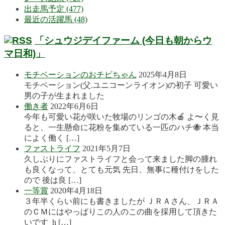
出走馬予定 (477)
最近の活躍馬 (48)
「シュウジデイファーム (今日も朝からウ
マ日和)」
モチベーションのおチビちゃん
2025年4月8日
モチベーション(父.ユニコーンライオン)の初子 可愛い
男の子が生まれました
働き者
2022年6月6日
今年も可愛い花が咲いた牧場のリンゴの木🍎 よ〜く見
ると、一生懸命に花粉を集めている一匹のハチ🐝 本当
によく働く […]
ファストライフ
2021年5月7日
久しぶりにファストライフと会って来ました脚の腫れ
も良くなって、とても元気 先日、無事に種付けをした
ので 後は良 […]
一等賞
2020年4月18日
３年半くらい前にも書きましたが ＪＲＡさん、ＪＲＡ
のＣＭにはやっぱりこの人のこの曲を採用して頂きた
いです h […]