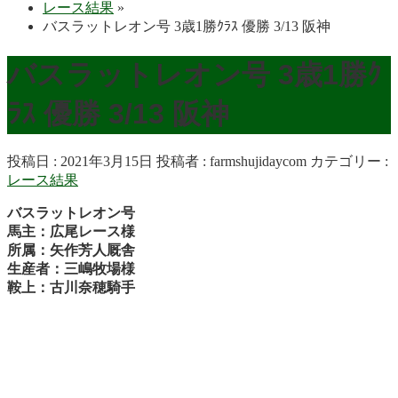
レース結果
»
バスラットレオン号 3歳1勝ｸﾗｽ 優勝 3/13 阪神
バスラットレオン号 3歳1勝ｸ
ﾗｽ 優勝 3/13 阪神
投稿日 : 2021年3月15日
投稿者 :
farmshujidaycom
カテゴリー :
レース結果
バスラットレオン号
馬主：広尾レース様
所属：矢作芳人厩舎
生産者：三嶋牧場様
鞍上：古川奈穂騎手