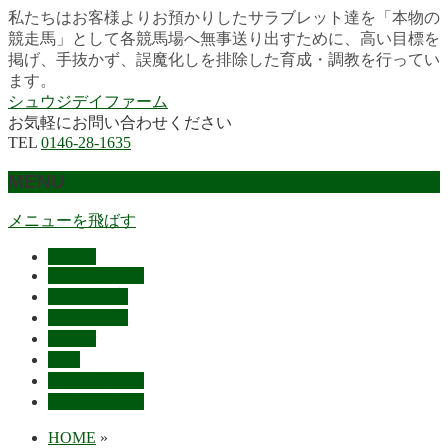
私たちはお客様よりお預かりしたサラブレット達を「本物の
競走馬」として各競馬場へ無事送り出すために、高い目標を
掲げ、手抜かず、誤魔化しを排除した育成・調教を行ってい
ます。
シュウジデイファーム
お気軽にお問い合わせください
TEL
0146-28-1635
MENU
メニューを飛ばす
HOME
最近の活躍馬
出走馬予定
レース結果
ご挨拶
概要
スタッフ募集
お問い合わせ
HOME
»