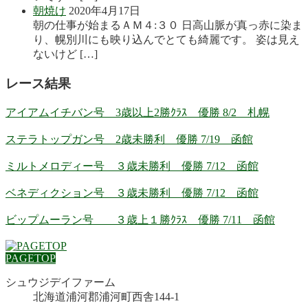
朝焼け
2020年4月17日
朝の仕事が始まるＡＭ４:３０ 日高山脈が真っ赤に染ま
り、幌別川にも映り込んでとても綺麗です。 姿は見え
ないけど […]
レース結果
アイアムイチバン号 3歳以上2勝ｸﾗｽ 優勝 8/2 札幌
ステラトップガン号 2歳未勝利 優勝 7/19 函館
ミルトメロディー号 ３歳未勝利 優勝 7/12 函館
ベネディクション号 ３歳未勝利 優勝 7/12 函館
ビップムーラン号 ３歳上１勝ｸﾗｽ 優勝 7/11 函館
PAGETOP
シュウジデイファーム
北海道浦河郡浦河町西舎144-1