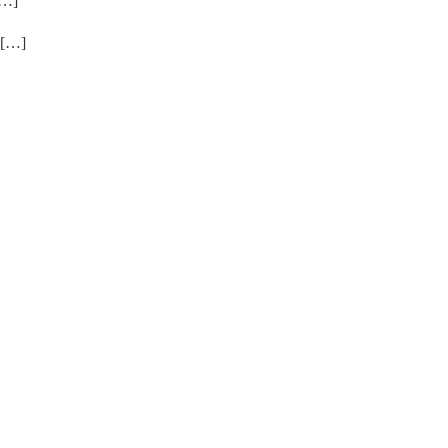
…]
…]