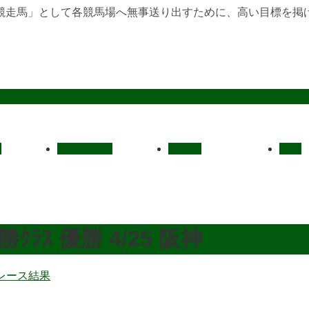
競走馬」として各競馬場へ無事送り出すために、高い目標を掲
定
レース結果
ご挨拶
概要
ｸﾗｽ 優勝 4/25 阪神
レース結果