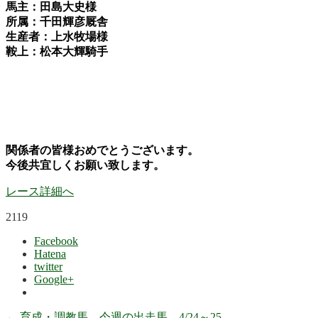
馬主：田島大史様
所属：千田輝彦厩舎
生産者：上水牧場様
鞍上：松本大輝騎手
関係者の皆様おめでとうございます。
今後共宜しくお願い致します。
レース詳細へ
2119
Facebook
Hatena
twitter
Google+
←
育成・調教馬 今週の出走馬 4/24～25