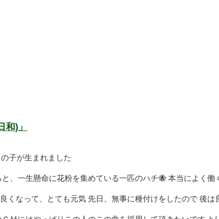
日和)」
男の子が生まれました
と、一生懸命に花粉を集めている一匹のハチ🐝 本当によく働く 
くなって、とても元気 先日、無事に種付けをしたので 後は良 