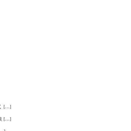
[…]
[…]