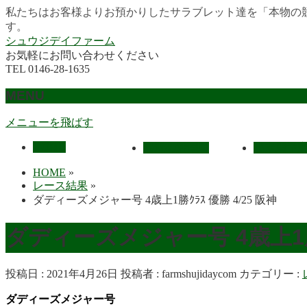
私たちはお客様よりお預かりしたサラブレット達を「本物の
す。
シュウジデイファーム
お気軽にお問い合わせください
TEL 0146-28-1635
MENU
メニューを飛ばす
HOME
最近の活躍馬
出走馬予
HOME
»
レース結果
»
ダディーズメジャー号 4歳上1勝ｸﾗｽ 優勝 4/25 阪神
ダディーズメジャー号 4歳上1勝
投稿日 : 2021年4月26日
投稿者 :
farmshujidaycom
カテゴリー :
ダディーズメジャー号