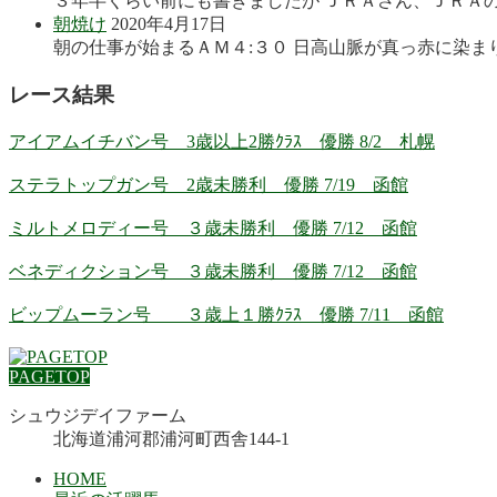
３年半くらい前にも書きましたが ＪＲＡさん、ＪＲＡの
朝焼け
2020年4月17日
朝の仕事が始まるＡＭ４:３０ 日高山脈が真っ赤に染まり
レース結果
アイアムイチバン号 3歳以上2勝ｸﾗｽ 優勝 8/2 札幌
ステラトップガン号 2歳未勝利 優勝 7/19 函館
ミルトメロディー号 ３歳未勝利 優勝 7/12 函館
ベネディクション号 ３歳未勝利 優勝 7/12 函館
ビップムーラン号 ３歳上１勝ｸﾗｽ 優勝 7/11 函館
PAGETOP
シュウジデイファーム
北海道浦河郡浦河町西舎144-1
HOME