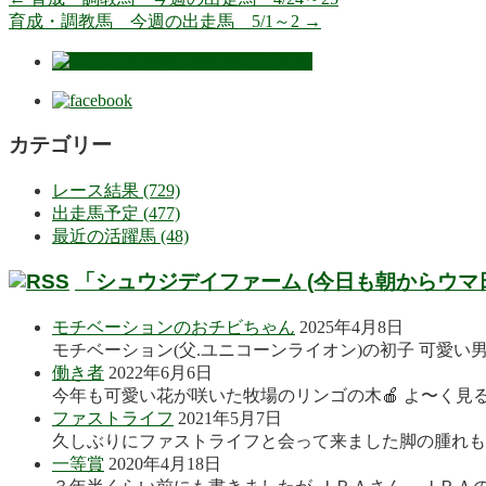
育成・調教馬 今週の出走馬 5/1～2
→
カテゴリー
レース結果 (729)
出走馬予定 (477)
最近の活躍馬 (48)
「シュウジデイファーム (今日も朝からウマ
モチベーションのおチビちゃん
2025年4月8日
モチベーション(父.ユニコーンライオン)の初子 可愛い
働き者
2022年6月6日
今年も可愛い花が咲いた牧場のリンゴの木🍎 よ〜く見る
ファストライフ
2021年5月7日
久しぶりにファストライフと会って来ました脚の腫れも良
一等賞
2020年4月18日