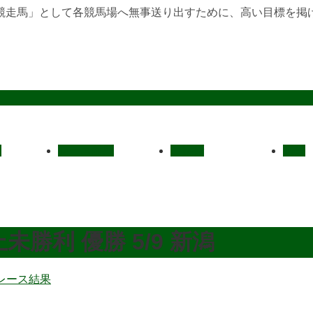
競走馬」として各競馬場へ無事送り出すために、高い目標を掲
定
レース結果
ご挨拶
概要
未勝利 優勝 5/9 新潟
レース結果