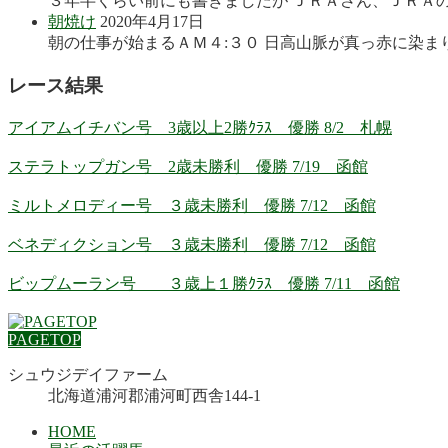
３年半くらい前にも書きましたが ＪＲＡさん、ＪＲＡの
朝焼け
2020年4月17日
朝の仕事が始まるＡＭ４:３０ 日高山脈が真っ赤に染まり
レース結果
アイアムイチバン号 3歳以上2勝ｸﾗｽ 優勝 8/2 札幌
ステラトップガン号 2歳未勝利 優勝 7/19 函館
ミルトメロディー号 ３歳未勝利 優勝 7/12 函館
ベネディクション号 ３歳未勝利 優勝 7/12 函館
ビップムーラン号 ３歳上１勝ｸﾗｽ 優勝 7/11 函館
PAGETOP
シュウジデイファーム
北海道浦河郡浦河町西舎144-1
HOME