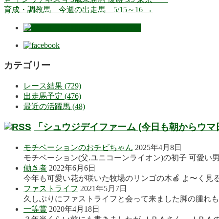
育成・調教馬 今週の出走馬 5/15～16
→
カテゴリー
レース結果 (729)
出走馬予定 (476)
最近の活躍馬 (48)
「シュウジデイファーム (今日も朝からウマ
モチベーションのおチビちゃん
2025年4月8日
モチベーション(父.ユニコーンライオン)の初子 可愛い
働き者
2022年6月6日
今年も可愛い花が咲いた牧場のリンゴの木🍎 よ〜く見る
ファストライフ
2021年5月7日
久しぶりにファストライフと会って来ました脚の腫れも良
一等賞
2020年4月18日