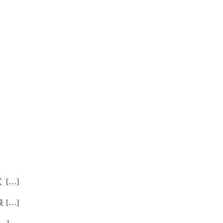
[…]
[…]