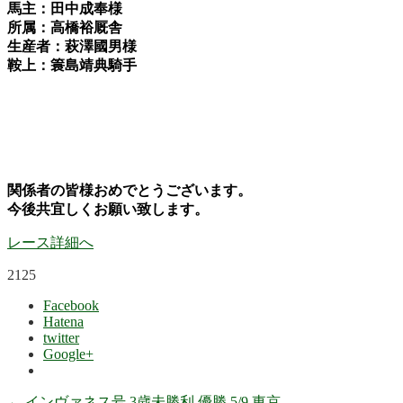
馬主：田中成奉様
所属：高橋裕厩舎
生産者：萩澤國男様
鞍上：簑島靖典騎手
関係者の皆様おめでとうございます。
今後共宜しくお願い致します。
レース詳細へ
2125
Facebook
Hatena
twitter
Google+
←
インヴァネス号 3歳未勝利 優勝 5/9 東京