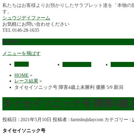
私たちはお客様よりお預かりしたサラブレット達を「本物の
す。
シュウジデイファーム
お気軽にお問い合わせください
TEL 0146-28-1635
MENU
メニューを飛ばす
HOME
最近の活躍馬
出走馬予
HOME
»
レース結果
»
タイセイソニック号 障害4歳上未勝利 優勝 5/9 新潟
タイセイソニック号 障害4歳上
投稿日 : 2021年5月10日
投稿者 :
farmshujidaycom
カテゴリー :
タイセイソニック号