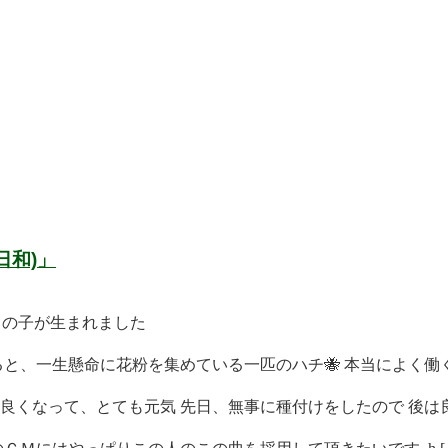
日和)」
男の子が生まれました
と、一生懸命に花粉を集めている一匹のハチ🐝 本当によく働く 
くなって、とても元気 先日、無事に種付けをしたので 後は良 