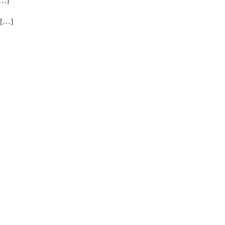
…]
…]