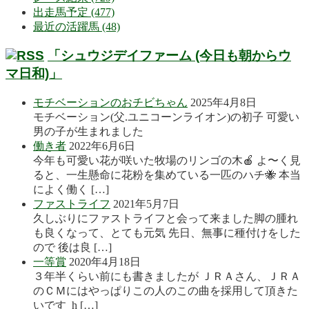
出走馬予定 (477)
最近の活躍馬 (48)
「シュウジデイファーム (今日も朝からウ
マ日和)」
モチベーションのおチビちゃん
2025年4月8日
モチベーション(父.ユニコーンライオン)の初子 可愛い
男の子が生まれました
働き者
2022年6月6日
今年も可愛い花が咲いた牧場のリンゴの木🍎 よ〜く見
ると、一生懸命に花粉を集めている一匹のハチ🐝 本当
によく働く […]
ファストライフ
2021年5月7日
久しぶりにファストライフと会って来ました脚の腫れ
も良くなって、とても元気 先日、無事に種付けをした
ので 後は良 […]
一等賞
2020年4月18日
３年半くらい前にも書きましたが ＪＲＡさん、ＪＲＡ
のＣＭにはやっぱりこの人のこの曲を採用して頂きた
いです h […]