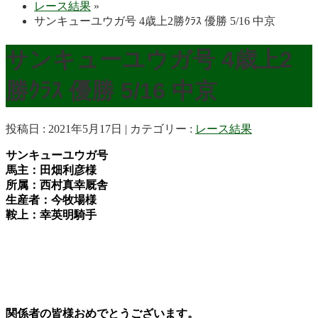
レース結果
»
サンキューユウガ号 4歳上2勝ｸﾗｽ 優勝 5/16 中京
サンキューユウガ号 4歳上2
勝ｸﾗｽ 優勝 5/16 中京
投稿日 : 2021年5月17日
カテゴリー :
レース結果
サンキューユウガ号
馬主：田畑利彦様
所属：西村真幸厩舎
生産者：今牧場様
鞍上：幸英明騎手
関係者の皆様おめでとうございます。