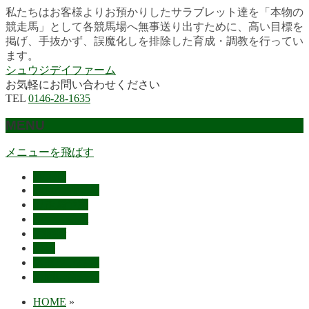
私たちはお客様よりお預かりしたサラブレット達を「本物の
競走馬」として各競馬場へ無事送り出すために、高い目標を
掲げ、手抜かず、誤魔化しを排除した育成・調教を行ってい
ます。
シュウジデイファーム
お気軽にお問い合わせください
TEL
0146-28-1635
MENU
メニューを飛ばす
HOME
最近の活躍馬
出走馬予定
レース結果
ご挨拶
概要
スタッフ募集
お問い合わせ
HOME
»