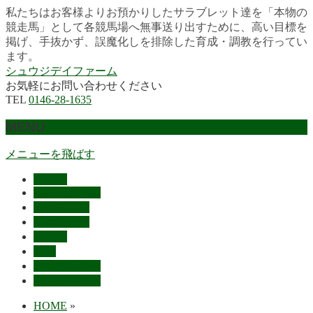
私たちはお客様よりお預かりしたサラブレット達を「本物の
競走馬」として各競馬場へ無事送り出すために、高い目標を
掲げ、手抜かず、誤魔化しを排除した育成・調教を行ってい
ます。
シュウジデイファーム
お気軽にお問い合わせください
TEL
0146-28-1635
MENU
メニューを飛ばす
HOME
最近の活躍馬
出走馬予定
レース結果
ご挨拶
概要
スタッフ募集
お問い合わせ
HOME
»