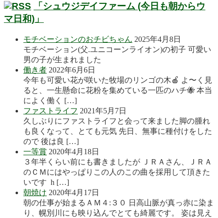
「シュウジデイファーム (今日も朝からウ
マ日和)」
モチベーションのおチビちゃん
2025年4月8日
モチベーション(父.ユニコーンライオン)の初子 可愛い
男の子が生まれました
働き者
2022年6月6日
今年も可愛い花が咲いた牧場のリンゴの木🍎 よ〜く見
ると、一生懸命に花粉を集めている一匹のハチ🐝 本当
によく働く […]
ファストライフ
2021年5月7日
久しぶりにファストライフと会って来ました脚の腫れ
も良くなって、とても元気 先日、無事に種付けをした
ので 後は良 […]
一等賞
2020年4月18日
３年半くらい前にも書きましたが ＪＲＡさん、ＪＲＡ
のＣＭにはやっぱりこの人のこの曲を採用して頂きた
いです h […]
朝焼け
2020年4月17日
朝の仕事が始まるＡＭ４:３０ 日高山脈が真っ赤に染ま
り、幌別川にも映り込んでとても綺麗です。 姿は見え