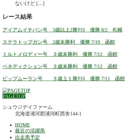
ないけど […]
レース結果
アイアムイチバン号 3歳以上2勝ｸﾗｽ 優勝 8/2 札幌
ステラトップガン号 2歳未勝利 優勝 7/19 函館
ミルトメロディー号 ３歳未勝利 優勝 7/12 函館
ベネディクション号 ３歳未勝利 優勝 7/12 函館
ビップムーラン号 ３歳上１勝ｸﾗｽ 優勝 7/11 函館
PAGETOP
シュウジデイファーム
北海道浦河郡浦河町西舎144-1
HOME
最近の活躍馬
出走馬予定