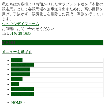
私たちはお客様よりお預かりしたサラブレット達を「本物の
競走馬」として各競馬場へ無事送り出すために、高い目標を
掲げ、手抜かず、誤魔化しを排除した育成・調教を行ってい
ます。
シュウジデイファーム
お気軽にお問い合わせください
TEL
0146-28-1635
MENU
メニューを飛ばす
HOME
最近の活躍馬
出走馬予定
レース結果
ご挨拶
概要
スタッフ募集
お問い合わせ
HOME
»