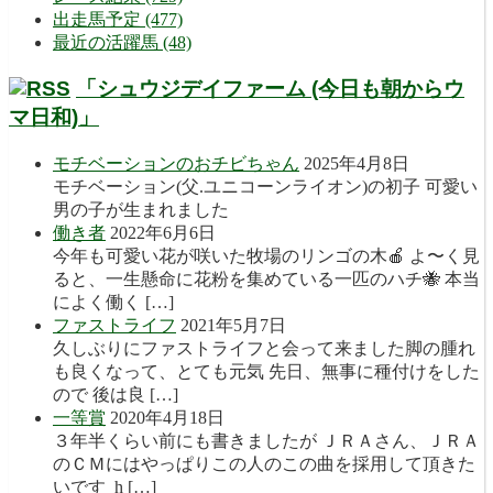
出走馬予定 (477)
最近の活躍馬 (48)
「シュウジデイファーム (今日も朝からウ
マ日和)」
モチベーションのおチビちゃん
2025年4月8日
モチベーション(父.ユニコーンライオン)の初子 可愛い
男の子が生まれました
働き者
2022年6月6日
今年も可愛い花が咲いた牧場のリンゴの木🍎 よ〜く見
ると、一生懸命に花粉を集めている一匹のハチ🐝 本当
によく働く […]
ファストライフ
2021年5月7日
久しぶりにファストライフと会って来ました脚の腫れ
も良くなって、とても元気 先日、無事に種付けをした
ので 後は良 […]
一等賞
2020年4月18日
３年半くらい前にも書きましたが ＪＲＡさん、ＪＲＡ
のＣＭにはやっぱりこの人のこの曲を採用して頂きた
いです h […]