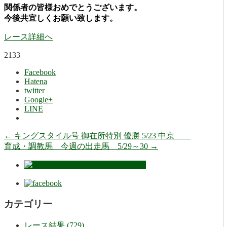
関係者の皆様おめでとうございます。
今後共宜しくお願い致します。
レース詳細へ
2133
Facebook
Hatena
twitter
Google+
LINE
←
キングスタイル号 御在所特別 優勝 5/23 中京
育成・調教馬 今週の出走馬 5/29～30
→
カテゴリー
レース結果 (729)